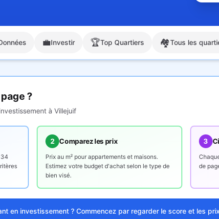
💼
🏆
🏘️
Données
Investir
Top Quartiers
Tous les quarti
 page ?
'investissement à
Villejuif
2
Comparez les prix
3
Ci
134
Prix au m² pour appartements et maisons.
Chaque 
ritères
Estimez votre budget d'achat selon le type de
de page
bien visé.
ant en investissement ? Commencez par regarder le score et les pri