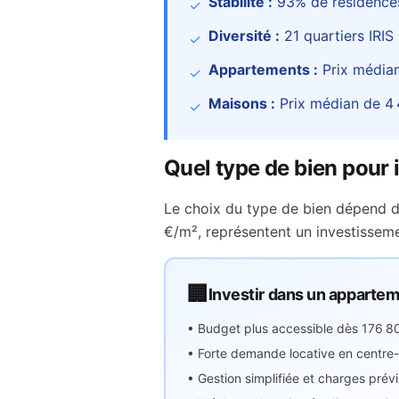
Stabilité :
93
% de résidences
✓
Diversité :
21
quartiers IRIS
✓
Appartements :
Prix média
✓
Maisons :
Prix médian de
4
✓
Quel type de bien pour 
Le choix du type de bien dépend d
€
/m², représentent
un investisse
🏢
Investir dans un apparte
• Budget plus accessible dès
176 8
• Forte demande locative en centre-v
• Gestion simplifiée et charges prévi