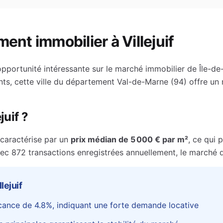
ment immobilier à
Villejuif
pportunité intéressante sur le marché immobilier de
Île-de
ts, cette ville du département
Val-de-Marne
(
94
) offre un
juif
?
caractérise par un
prix médian de
5 000 €
par m²
, ce qui 
ec 872 transactions enregistrées annuellement, le marché d
llejuif
cance de
4.8
%
, indiquant une forte demande locative