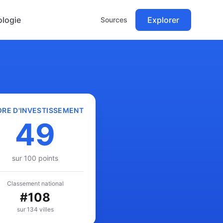
logie
Explorer
Sources
RE D'INVESTISSEMENT
49
sur 100 points
Classement national
#
108
sur 134 villes