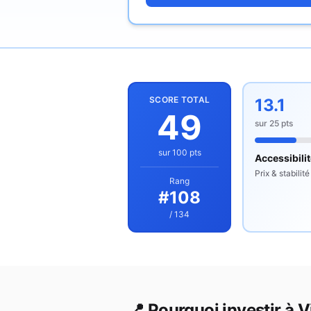
SCORE TOTAL
13.1
49
sur
25
pts
sur 100 pts
Accessibili
Prix & stabilité
Rang
#
108
/ 134
📍 Pourquoi investir à
Vi