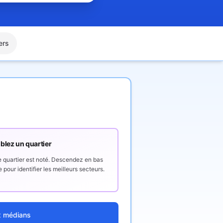
ers
blez un quartier
quartier est noté. Descendez en bas
 pour identifier les meilleurs secteurs.
x médians