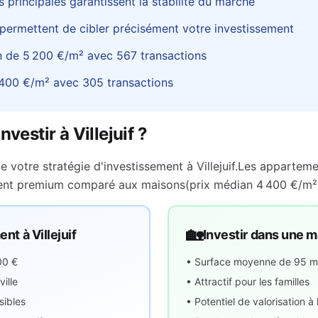
 principales garantissent la stabilité du marché
 permettent de cibler précisément votre investissement
n de
5 200 €
/m² avec
567
transactions
 400 €
/m² avec
305
transactions
investir à
Villejuif
?
e votre stratégie d'investissement à
Villejuif
.
Les apparteme
ment premium comparé aux maisons
(prix médian
4 400 €
/m²
🏡
ment à
Villejuif
Investir dans une 
00 €
• Surface moyenne de
95
m
ille
• Attractif pour les familles
sibles
• Potentiel de valorisation à