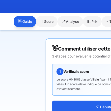
👋
📊
📍
💵
📈
Guide
Score
Analyse
Prix
👋
Comment utiliser cette
3 étapes pour évaluer le potentiel d
1
Vérifiez le score
Le score (0-100) classe
Villejuif
parmi 
villes. Un score élevé indique de bons c
d'investissement.
💡 Début