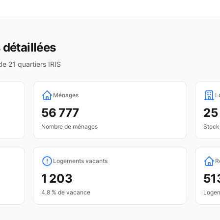
 détaillées
 de
21
quartiers IRIS
Ménages
L
56 777
25
Nombre de ménages
Stock
Logements vacants
R
1 203
51
4,8 % de vacance
Logem