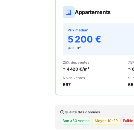
Appartements
Prix médian
5 200
€
par m²
25% des ventes
75%
≤
4 420
€/m²
≤
Nb de ventes
Sur
567
55
Qualité des données
Bon ≥30 ventes
Moyen 10-29
Faible