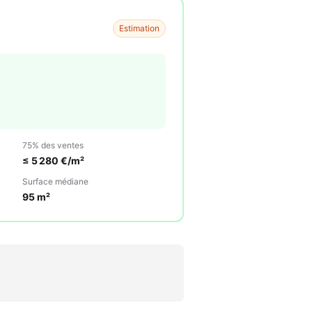
Estimation
75% des ventes
≤
5 280
€/m²
Surface médiane
95
m²