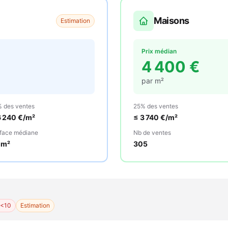
Maisons
Estimation
Prix médian
4 400
€
par m²
 des ventes
25% des ventes
6 240
€/m²
≤
3 740
€/m²
face médiane
Nb de ventes
m²
305
 <10
Estimation