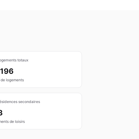
ogements totaux
 196
 de logements
ésidences secondaires
3
ents de loisirs