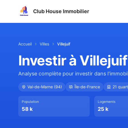
Club House Immobilier
Accueil
Villes
Villejuif
Investir à
Villejuif
Analyse complète pour investir dans l'immobili
Val-de-Marne
(
94
)
Île-de-France
21
quart
Population
Logements
58 k
25 k