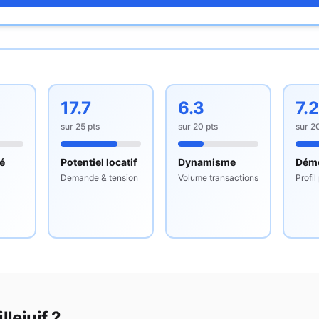
17.7
6.3
7.
sur
25
pts
sur
20
pts
sur
2
té
Potentiel locatif
Dynamisme
Dém
Demande & tension
Volume transactions
Profil
llejuif
?