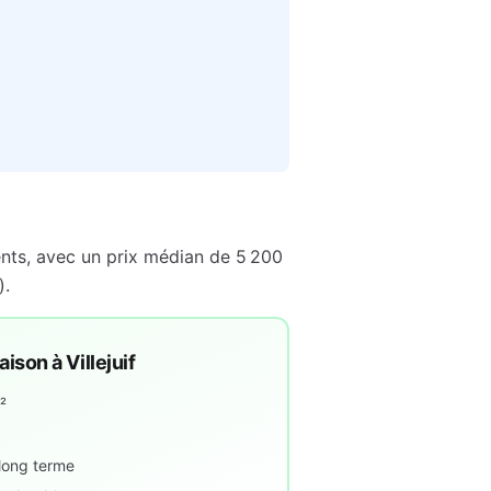
nts, avec un prix médian de
5 200
).
maison à
Villejuif
²
 long terme