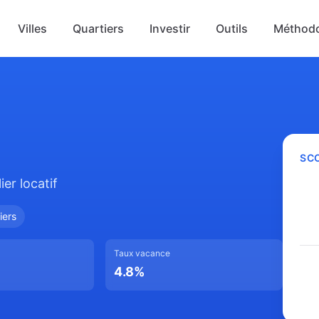
Villes
Quartiers
Investir
Outils
Méthodo
SCO
er locatif
iers
Taux vacance
4.8
%