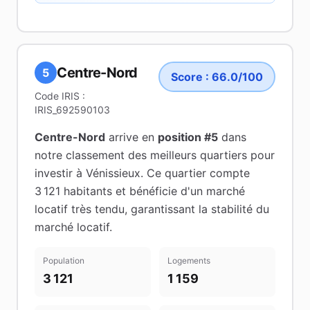
Centre-Nord
5
Score :
66.0
/100
Code IRIS :
IRIS_692590103
Centre-Nord
arrive en
position #
5
dans
notre classement des meilleurs quartiers pour
investir à
Vénissieux
.
Ce quartier compte
3 121 habitants
et bénéficie d'un marché
locatif très tendu
, garantissant la stabilité du
marché locatif
.
Population
Logements
3 121
1 159