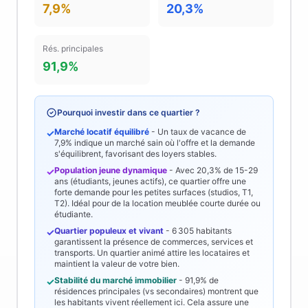
7,9%
20,3%
Rés. principales
91,9%
Pourquoi investir dans ce quartier ?
Marché locatif équilibré
- Un taux de vacance de
✓
7,9%
indique un marché sain où l'offre et la demande
s'équilibrent, favorisant des loyers stables.
Population jeune dynamique
- Avec
20,3%
de 15-29
✓
ans (étudiants, jeunes actifs), ce quartier offre une
forte demande pour les petites surfaces (studios, T1,
T2). Idéal pour de la location meublée courte durée ou
étudiante.
Quartier populeux et vivant
-
6 305
habitants
✓
garantissent la présence de commerces, services et
transports. Un quartier animé attire les locataires et
maintient la valeur de votre bien.
Stabilité du marché immobilier
-
91,9%
de
✓
résidences principales (vs secondaires) montrent que
les habitants vivent réellement ici. Cela assure une