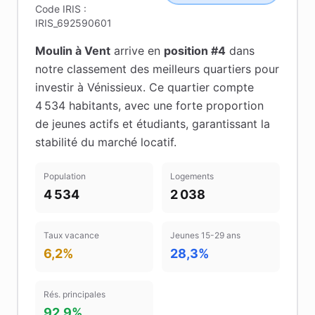
Code IRIS :
IRIS_692590601
Moulin à Vent
arrive en
position #
4
dans
notre classement des meilleurs quartiers pour
investir à
Vénissieux
.
Ce quartier compte
4 534 habitants
, avec une forte proportion
de jeunes actifs et étudiants
, garantissant la
stabilité du marché locatif
.
Population
Logements
4 534
2 038
Taux vacance
Jeunes 15-29 ans
6,2%
28,3%
Rés. principales
92,9%