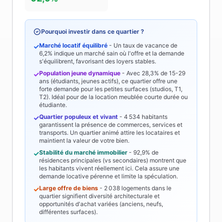
Pourquoi investir dans ce quartier ?
Marché locatif équilibré
- Un taux de vacance de
✓
6,2%
indique un marché sain où l'offre et la demande
s'équilibrent, favorisant des loyers stables.
Population jeune dynamique
- Avec
28,3%
de 15-29
✓
ans (étudiants, jeunes actifs), ce quartier offre une
forte demande pour les petites surfaces (studios, T1,
T2). Idéal pour de la location meublée courte durée ou
étudiante.
Quartier populeux et vivant
-
4 534
habitants
✓
garantissent la présence de commerces, services et
transports. Un quartier animé attire les locataires et
maintient la valeur de votre bien.
Stabilité du marché immobilier
-
92,9%
de
✓
résidences principales (vs secondaires) montrent que
les habitants vivent réellement ici. Cela assure une
demande locative pérenne et limite la spéculation.
Large offre de biens
-
2 038
logements dans le
✓
quartier signifient diversité architecturale et
opportunités d'achat variées (anciens, neufs,
différentes surfaces).