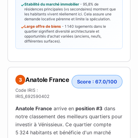
Stabilité du marché immobilier
-
95,8%
de
✓
résidences principales (vs secondaires) montrent que
les habitants vivent réellement ici. Cela assure une
demande locative pérenne et limite la spéculation.
Large offre de biens
-
1 140
logements dans le
✓
quartier signifient diversité architecturale et
opportunités d'achat variées (anciens, neufs,
différentes surfaces).
Anatole France
3
Score :
67.0
/100
Code IRIS :
IRIS_692590402
Anatole France
arrive en
position #
3
dans
notre classement des meilleurs quartiers pour
investir à
Vénissieux
.
Ce quartier compte
5 324 habitants
et bénéficie d'un marché