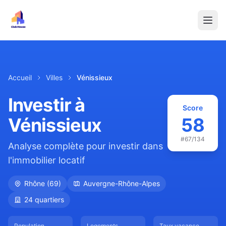
Accueil
Villes
Vénissieux
Investir à
Score
Vénissieux
58
#
67
/134
Analyse complète pour investir dans
l'immobilier locatif
Rhône
(
69
)
Auvergne-Rhône-Alpes
24
quartiers
Population
Logements
Taux vacance