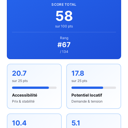
SCORE TOTAL
58
sur 100 pts
Rang
#
67
/ 134
20.7
17.8
sur
25
pts
sur
25
pts
Accessibilité
Potentiel locatif
Prix & stabilité
Demande & tension
10.4
5.1