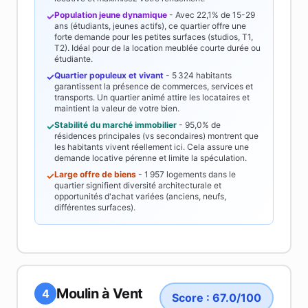
Population jeune dynamique
- Avec
22,1%
de 15-29
✓
ans (étudiants, jeunes actifs), ce quartier offre une
forte demande pour les petites surfaces (studios, T1,
T2). Idéal pour de la location meublée courte durée ou
étudiante.
Quartier populeux et vivant
-
5 324
habitants
✓
garantissent la présence de commerces, services et
transports. Un quartier animé attire les locataires et
maintient la valeur de votre bien.
Stabilité du marché immobilier
-
95,0%
de
✓
résidences principales (vs secondaires) montrent que
les habitants vivent réellement ici. Cela assure une
demande locative pérenne et limite la spéculation.
Large offre de biens
-
1 957
logements dans le
✓
quartier signifient diversité architecturale et
opportunités d'achat variées (anciens, neufs,
différentes surfaces).
Moulin à Vent
4
Score :
67.0
/100