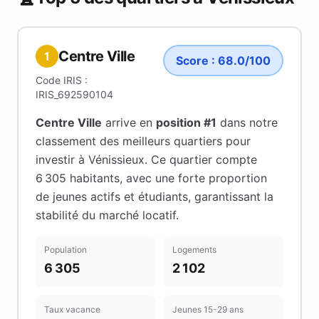
Centre Ville
1
Score :
68.0
/100
Code IRIS :
IRIS_692590104
Centre Ville
arrive en
position #
1
dans notre
classement des meilleurs quartiers pour
investir à
Vénissieux
.
Ce quartier compte
6 305 habitants
, avec une forte proportion
de jeunes actifs et étudiants
, garantissant la
stabilité du marché locatif
.
Population
Logements
6 305
2 102
Taux vacance
Jeunes 15-29 ans