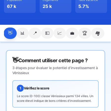
67 k
25 k
5.7
%
👋
📊
📍
💵
📈
💼
🏆
🏘️
👋
Comment utiliser cette page ?
3 étapes pour évaluer le potentiel d'investissement à
Vénissieux
1
Vérifiez le score
Le score (0-100) classe
Vénissieux
parmi 134 villes. Un
score élevé indique de bons critères d'investissement.