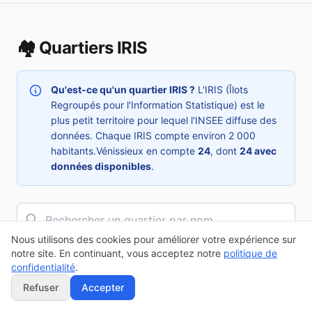
🏘️ Quartiers IRIS
Qu'est-ce qu'un quartier IRIS ?
L'IRIS (Îlots
Regroupés pour l'Information Statistique) est le
plus petit territoire pour lequel l'INSEE diffuse des
données. Chaque IRIS compte environ 2 000
habitants.
Vénissieux
en compte
24
, dont
24
avec
données disponibles
.
Nous utilisons des cookies pour améliorer votre expérience sur
notre site. En continuant, vous acceptez notre
politique de
Trier par :
confidentialité
.
Refuser
Accepter
Afficher
Affichage de
1
à
24
sur
24