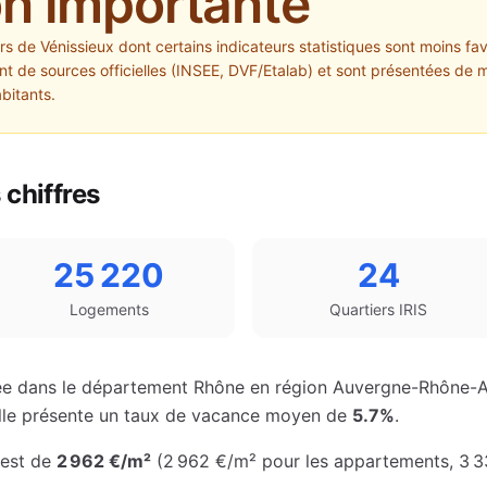
on importante
ers de
Vénissieux
dont certains indicateurs statistiques sont moins fav
 de sources officielles (INSEE, DVF/Etalab) et sont présentées de m
abitants.
chiffres
25 220
24
Logements
Quartiers IRIS
e dans le département
Rhône
en région
Auvergne-Rhône-A
ville présente un taux de vacance moyen de
5.7%
.
est de
2 962 €
/m²
(
2 962 €
/m² pour les appartements
,
3 3