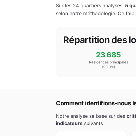
Sur les
24
quartiers analysés,
5
qua
selon notre méthodologie.
Ce faib
Répartition des 
23 685
Résidences principales
(
93.9
%)
Comment identifions-nous les
Notre analyse se base sur des
cri
indicateurs
suivants :