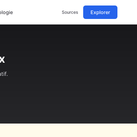
logie
Explorer
Sources
x
tif.