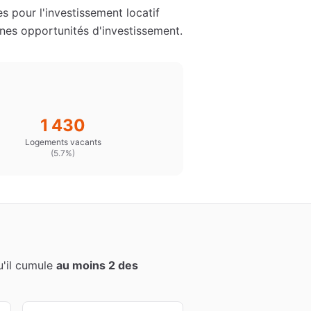
s pour l'investissement locatif
es opportunités d'investissement.
1 430
Logements vacants
(
5.7%
)
qu'il cumule
au moins 2 des