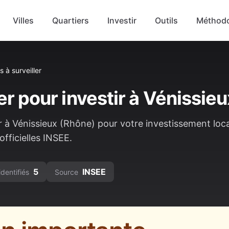
Villes
Quartiers
Investir
Outils
Méthodo
s à surveiller
er pour investir à
Vénissieu
r à
Vénissieux
(
Rhône
) pour votre investissement loca
fficielles INSEE.
5
INSEE
identifiés
Source