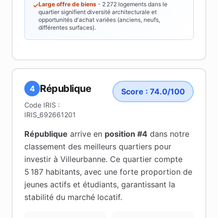
Large offre de biens
-
2 272
logements dans le
✓
quartier signifient diversité architecturale et
opportunités d'achat variées (anciens, neufs,
différentes surfaces).
République
4
Score :
74.0
/100
Code IRIS :
IRIS_692661201
République
arrive en
position #
4
dans notre
classement des meilleurs quartiers pour
investir à
Villeurbanne
.
Ce quartier compte
5 187 habitants
, avec une forte proportion de
jeunes actifs et étudiants
, garantissant la
stabilité du marché locatif
.