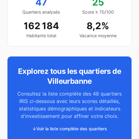
47
25
Quartiers analysés
Score ≥ 70/100
162 184
8,2%
Habitants total
Vacance moyenne
Explorez tous les quartiers de
Villeurbanne
Consultez la liste complète des
48
quartiers
IRIS ci-dessous avec leurs scores détaillés,
statistiques démographiques et indicateurs
d'investissement pour affiner votre choix.
↓
Voir la liste complète des quartiers