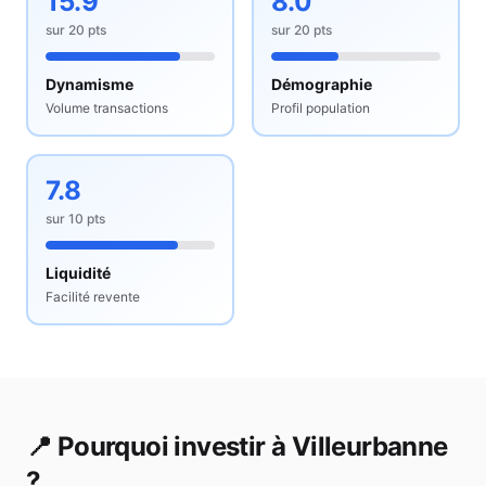
15.9
8.0
sur
20
pts
sur
20
pts
Dynamisme
Démographie
Volume transactions
Profil population
7.8
sur
10
pts
Liquidité
Facilité revente
📍 Pourquoi investir à
Villeurbanne
?