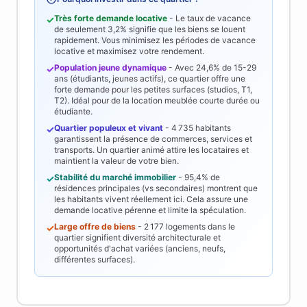
Très forte demande locative
- Le taux de vacance
✓
de seulement
3,2%
signifie que les biens se louent
rapidement. Vous minimisez les périodes de vacance
locative et maximisez votre rendement.
Population jeune dynamique
- Avec
24,6%
de 15-29
✓
ans (étudiants, jeunes actifs), ce quartier offre une
forte demande pour les petites surfaces (studios, T1,
T2). Idéal pour de la location meublée courte durée ou
étudiante.
Quartier populeux et vivant
-
4 735
habitants
✓
garantissent la présence de commerces, services et
transports. Un quartier animé attire les locataires et
maintient la valeur de votre bien.
Stabilité du marché immobilier
-
95,4%
de
✓
résidences principales (vs secondaires) montrent que
les habitants vivent réellement ici. Cela assure une
demande locative pérenne et limite la spéculation.
Large offre de biens
-
2 177
logements dans le
✓
quartier signifient diversité architecturale et
opportunités d'achat variées (anciens, neufs,
différentes surfaces).