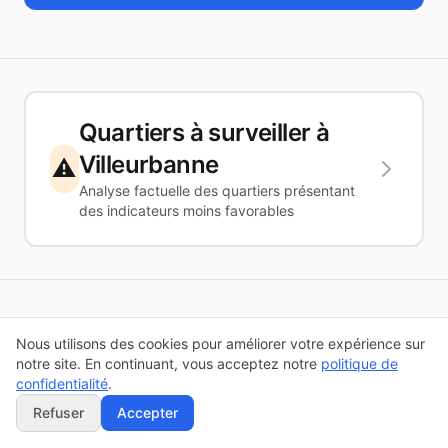
Quartiers à surveiller à
Villeurbanne
⚠️
Analyse factuelle des quartiers présentant
des indicateurs moins favorables
🏘️ Quartiers IRIS
Nous utilisons des cookies pour améliorer votre expérience sur
notre site. En continuant, vous acceptez notre
politique de
confidentialité
.
Qu'est-ce qu'un quartier IRIS ?
L'IRIS (Îlots
Refuser
Accepter
Regroupés pour l'Information Statistique) est le
plus petit territoire pour lequel l'INSEE diffuse des