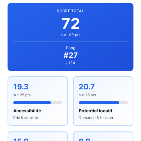
SCORE TOTAL
72
sur 100 pts
Rang
#
27
/ 134
19.3
20.7
sur
25
pts
sur
25
pts
Accessibilité
Potentiel locatif
Prix & stabilité
Demande & tension