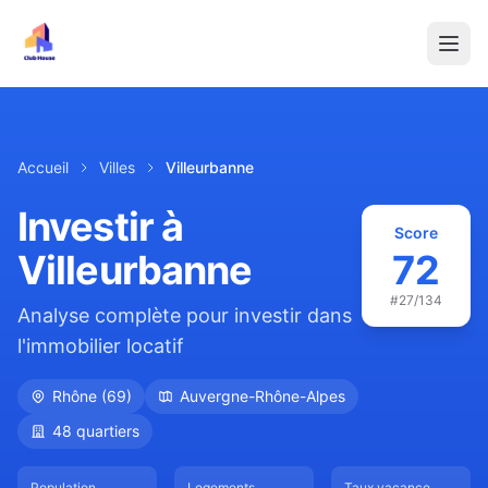
Accueil
Villes
Villeurbanne
Investir à
Score
Villeurbanne
72
#
27
/134
Analyse complète pour investir dans
l'immobilier locatif
Rhône
(
69
)
Auvergne-Rhône-Alpes
48
quartiers
Population
Logements
Taux vacance