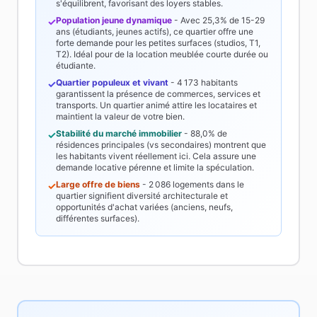
s'équilibrent, favorisant des loyers stables.
Population jeune dynamique
- Avec
25,3%
de 15-29
✓
ans (étudiants, jeunes actifs), ce quartier offre une
forte demande pour les petites surfaces (studios, T1,
T2). Idéal pour de la location meublée courte durée ou
étudiante.
Quartier populeux et vivant
-
4 173
habitants
✓
garantissent la présence de commerces, services et
transports. Un quartier animé attire les locataires et
maintient la valeur de votre bien.
Stabilité du marché immobilier
-
88,0%
de
✓
résidences principales (vs secondaires) montrent que
les habitants vivent réellement ici. Cela assure une
demande locative pérenne et limite la spéculation.
Large offre de biens
-
2 086
logements dans le
✓
quartier signifient diversité architecturale et
opportunités d'achat variées (anciens, neufs,
différentes surfaces).