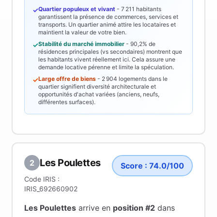
Quartier populeux et vivant
-
7 211
habitants
✓
garantissent la présence de commerces, services et
transports. Un quartier animé attire les locataires et
maintient la valeur de votre bien.
Stabilité du marché immobilier
-
90,2%
de
✓
résidences principales (vs secondaires) montrent que
les habitants vivent réellement ici. Cela assure une
demande locative pérenne et limite la spéculation.
Large offre de biens
-
2 904
logements dans le
✓
quartier signifient diversité architecturale et
opportunités d'achat variées (anciens, neufs,
différentes surfaces).
Les Poulettes
2
Score :
74.0
/100
Code IRIS :
IRIS_692660902
Les Poulettes
arrive en
position #
2
dans