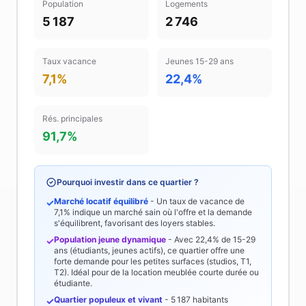
Population
Logements
5 187
2 746
Taux vacance
Jeunes 15-29 ans
7,1%
22,4%
Rés. principales
91,7%
Pourquoi investir dans ce quartier ?
Marché locatif équilibré
- Un taux de vacance de
✓
7,1%
indique un marché sain où l'offre et la demande
s'équilibrent, favorisant des loyers stables.
Population jeune dynamique
- Avec
22,4%
de 15-29
✓
ans (étudiants, jeunes actifs), ce quartier offre une
forte demande pour les petites surfaces (studios, T1,
T2). Idéal pour de la location meublée courte durée ou
étudiante.
Quartier populeux et vivant
-
5 187
habitants
✓