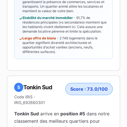
garantissent la présence de commerces, services et
transports. Un quartier animé attire les locataires et
maintient la valeur de votre bien.
Stabilité du marché immobilier
-
91,7%
de
✓
résidences principales (vs secondaires) montrent que
les habitants vivent réellement ici. Cela assure une
demande locative pérenne et limite la spéculation.
Large offre de biens
-
2 746
logements dans le
✓
quartier signifient diversité architecturale et
opportunités d'achat variées (anciens, neufs,
différentes surfaces).
Tonkin Sud
5
Score :
73.0
/100
Code IRIS :
IRIS_692660301
Tonkin Sud
arrive en
position #
5
dans notre
classement des meilleurs quartiers pour