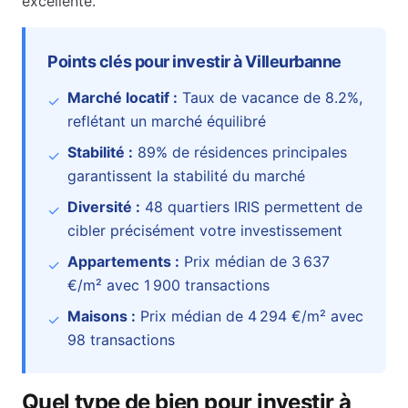
excellente.
Points clés pour investir à
Villeurbanne
Marché locatif :
Taux de vacance de
8.2
%
,
✓
reflétant un marché équilibré
Stabilité :
89
% de résidences principales
✓
garantissent la stabilité du marché
Diversité :
48
quartiers IRIS permettent de
✓
cibler précisément votre investissement
Appartements :
Prix médian de
3 637
✓
€
/m² avec
1 900
transactions
Maisons :
Prix médian de
4 294 €
/m² avec
✓
98
transactions
Quel type de bien pour investir à