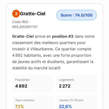
Gratte-Ciel
3
Score :
74.0
/100
Code IRIS :
IRIS_692661101
Gratte-Ciel
arrive en
position #
3
dans notre
classement des meilleurs quartiers pour
investir à
Villeurbanne
.
Ce quartier compte
4 892 habitants
, avec une forte proportion
de jeunes actifs et étudiants
, garantissant la
stabilité du marché locatif
.
Population
Logements
4 892
2 272
Taux vacance
Jeunes 15-29 ans
7,1%
22,6%