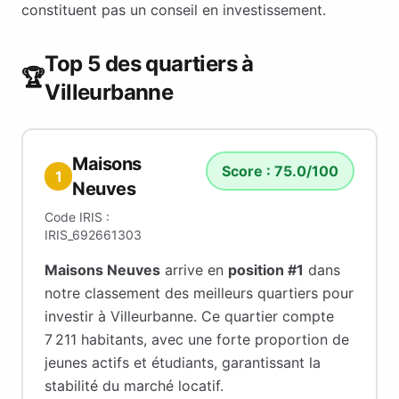
constituent pas un conseil en investissement.
Top 5 des quartiers à
🏆
Villeurbanne
Maisons
Score :
75.0
/100
1
Neuves
Code IRIS :
IRIS_692661303
Maisons Neuves
arrive en
position #
1
dans
notre classement des meilleurs quartiers pour
investir à
Villeurbanne
.
Ce quartier compte
7 211 habitants
, avec une forte proportion de
jeunes actifs et étudiants
, garantissant la
stabilité du marché locatif
.