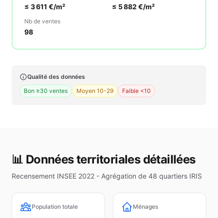
≤
3 611
€/m²
≤
5 882
€/m²
Nb de ventes
98
Qualité des données
Bon ≥30 ventes
Moyen 10-29
Faible <10
📊 Données territoriales détaillées
Recensement INSEE 2022 - Agrégation de
48
quartiers IRIS
Population totale
Ménages