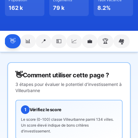
162 k
79 k
8.2
%
👋
📊
📍
💵
📈
💼
🏆
🏘️
👋
Comment utiliser cette page ?
3 étapes pour évaluer le potentiel d'investissement à
Villeurbanne
1
Vérifiez le score
Le score (0-100) classe
Villeurbanne
parmi 134 villes.
Un score élevé indique de bons critères
d'investissement.