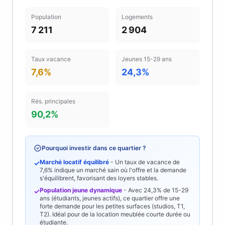
Population
Logements
7 211
2 904
Taux vacance
Jeunes 15-29 ans
7,6%
24,3%
Rés. principales
90,2%
Pourquoi investir dans ce quartier ?
Marché locatif équilibré
- Un taux de vacance de
✓
7,6%
indique un marché sain où l'offre et la demande
s'équilibrent, favorisant des loyers stables.
Population jeune dynamique
- Avec
24,3%
de 15-29
✓
ans (étudiants, jeunes actifs), ce quartier offre une
forte demande pour les petites surfaces (studios, T1,
T2). Idéal pour de la location meublée courte durée ou
étudiante.