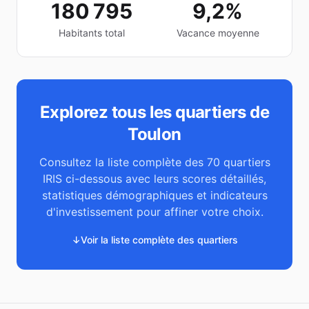
180 795
9,2%
Habitants total
Vacance moyenne
Explorez tous les quartiers de
Toulon
Consultez la liste complète des
70
quartiers
IRIS ci-dessous avec leurs scores détaillés,
statistiques démographiques et indicateurs
d'investissement pour affiner votre choix.
↓
Voir la liste complète des quartiers