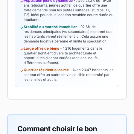
Population jeune dynamique
- Avec
21,2%
de 15-29
✓
ans (étudiants, jeunes actifs), ce quartier offre une
forte demande pour les petites surfaces (studios, T1,
T2). Idéal pour de la location meublée courte durée ou
étudiante.
Stabilité du marché immobilier
-
92,6%
de
✓
résidences principales (vs secondaires) montrent que
les habitants vivent réellement ici. Cela assure une
demande locative pérenne et limite la spéculation.
Large offre de biens
-
1 216
logements dans le
✓
quartier signifient diversité architecturale et
opportunités d'achat variées (anciens, neufs,
différentes surfaces).
Quartier résidentiel calme
- Avec
2 447
habitants, ce
✓
secteur offre un cadre de vie paisible recherché par
les familles et actifs.
Comment choisir le bon