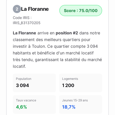
La Floranne
2
Score :
75.0
/100
Code IRIS :
IRIS_831370205
La Floranne
arrive en
position #
2
dans notre
classement des meilleurs quartiers pour
investir à
Toulon
.
Ce quartier compte 3 094
habitants
et bénéficie d'un marché locatif
très tendu
, garantissant la stabilité du marché
locatif
.
Population
Logements
3 094
1 200
Taux vacance
Jeunes 15-29 ans
4,6%
18,7%