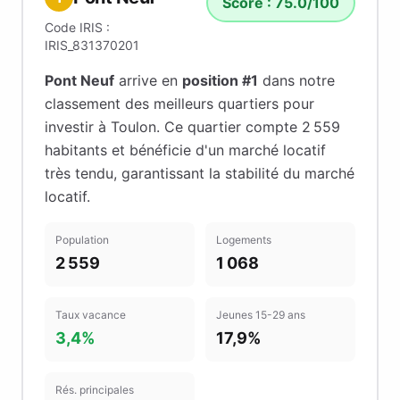
Score :
75.0
/100
Code IRIS :
IRIS_831370201
Pont Neuf
arrive en
position #
1
dans notre
classement des meilleurs quartiers pour
investir à
Toulon
.
Ce quartier compte 2 559
habitants
et bénéficie d'un marché locatif
très tendu
, garantissant la stabilité du marché
locatif
.
Population
Logements
2 559
1 068
Taux vacance
Jeunes 15-29 ans
3,4%
17,9%
Rés. principales