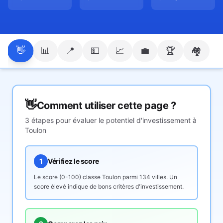
👋
📊
📍
💵
📈
💼
🏆
🏘️
👋
Comment utiliser cette page ?
3 étapes pour évaluer le potentiel d'investissement à
Toulon
1
Vérifiez le score
Le score (0-100) classe
Toulon
parmi 134 villes. Un
score élevé indique de bons critères d'investissement.