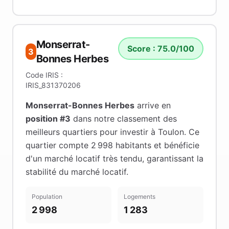
Monserrat-
Score :
75.0
/100
3
Bonnes Herbes
Code IRIS :
IRIS_831370206
Monserrat-Bonnes Herbes
arrive en
position #
3
dans notre classement des
meilleurs quartiers pour investir à
Toulon
.
Ce
quartier compte 2 998 habitants
et bénéficie
d'un marché locatif très tendu
, garantissant la
stabilité du marché locatif
.
Population
Logements
2 998
1 283