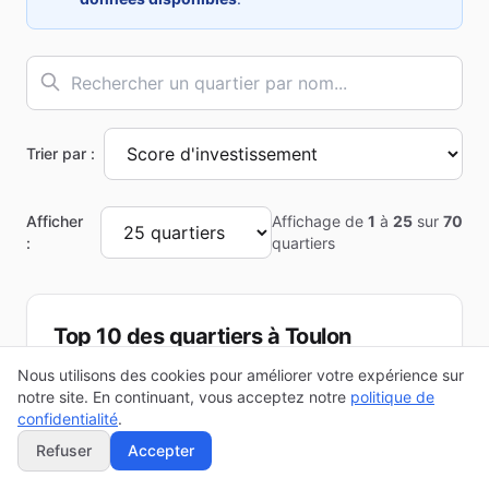
Trier par :
Afficher
Affichage de
1
à
25
sur
70
:
quartiers
Top 10 des quartiers à
Toulon
Classement basé sur le score d'investissement
Nous utilisons des cookies pour améliorer votre expérience sur
calculé à partir des données INSEE
notre site. En continuant, vous acceptez notre
politique de
confidentialité
.
Refuser
Accepter
Pont Neuf
🥇
75
2 559
habitants