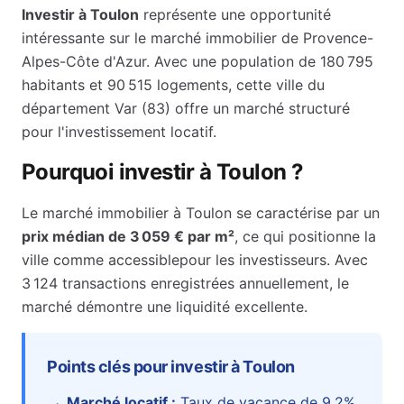
Investir à
Toulon
représente une opportunité
intéressante sur le marché immobilier de
Provence-
Alpes-Côte d'Azur
. Avec une population de
180 795
habitants et
90 515
logements, cette ville du
département
Var
(
83
) offre un marché structuré
pour l'investissement locatif.
Pourquoi investir à
Toulon
?
Le marché immobilier à
Toulon
se caractérise par un
prix médian de
3 059 €
par m²
, ce qui positionne la
ville comme
accessible
pour les investisseurs.
Avec
3 124 transactions enregistrées annuellement, le
marché démontre une liquidité excellente.
Points clés pour investir à
Toulon
Marché locatif :
Taux de vacance de
9.2
%
,