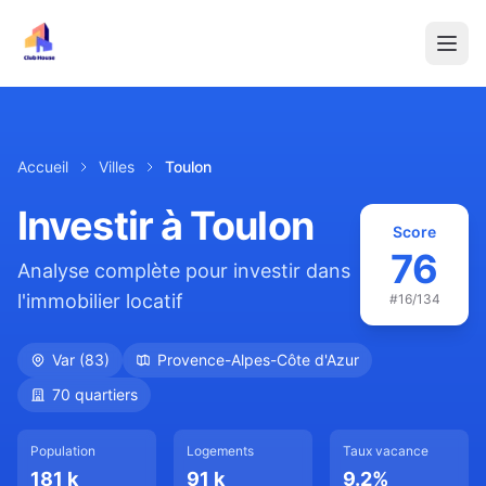
Accueil
Villes
Toulon
Investir à
Toulon
Score
76
Analyse complète pour investir dans
l'immobilier locatif
#
16
/134
Var
(
83
)
Provence-Alpes-Côte d'Azur
70
quartiers
Population
Logements
Taux vacance
181 k
91 k
9.2
%