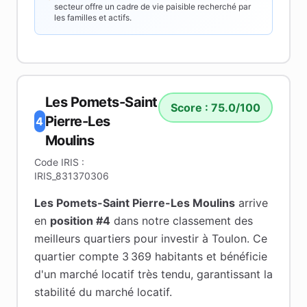
secteur offre un cadre de vie paisible recherché par
les familles et actifs.
Les Pomets-Saint
Score :
75.0
/100
Pierre-Les
4
Moulins
Code IRIS :
IRIS_831370306
Les Pomets-Saint Pierre-Les Moulins
arrive
en
position #
4
dans notre classement des
meilleurs quartiers pour investir à
Toulon
.
Ce
quartier compte 3 369 habitants
et bénéficie
d'un marché locatif très tendu
, garantissant la
stabilité du marché locatif
.