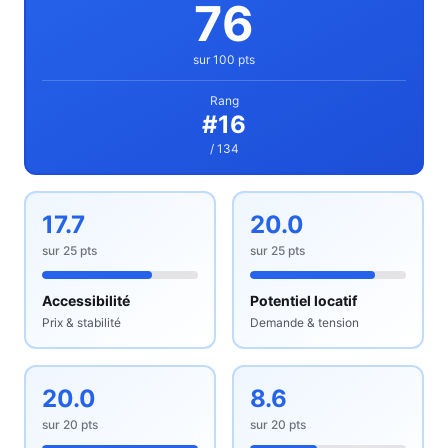
76
sur 100 pts
Rang
#
16
/ 134
17.7
20.0
sur
25
pts
sur
25
pts
Accessibilité
Potentiel locatif
Prix & stabilité
Demande & tension
20.0
8.6
sur
20
pts
sur
20
pts