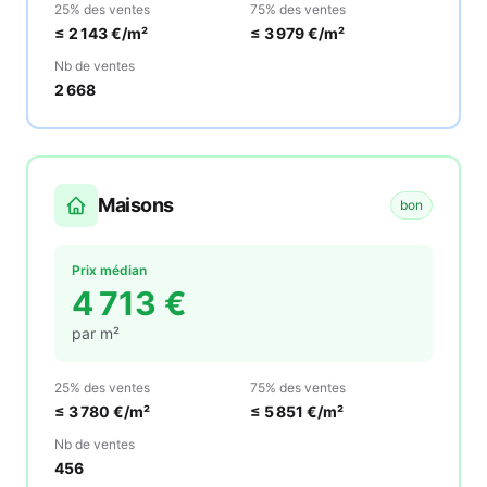
25% des ventes
75% des ventes
≤
2 143
€/m²
≤
3 979
€/m²
Nb de ventes
2 668
Maisons
bon
Prix médian
4 713
€
par m²
25% des ventes
75% des ventes
≤
3 780
€/m²
≤
5 851
€/m²
Nb de ventes
456