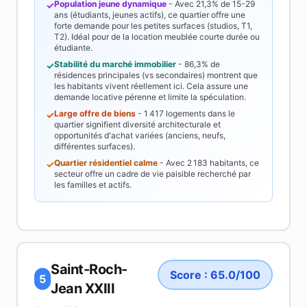
Population jeune dynamique
- Avec
21,3%
de 15-29
✓
ans (étudiants, jeunes actifs), ce quartier offre une
forte demande pour les petites surfaces (studios, T1,
T2). Idéal pour de la location meublée courte durée ou
étudiante.
Stabilité du marché immobilier
-
86,3%
de
✓
résidences principales (vs secondaires) montrent que
les habitants vivent réellement ici. Cela assure une
demande locative pérenne et limite la spéculation.
Large offre de biens
-
1 417
logements dans le
✓
quartier signifient diversité architecturale et
opportunités d'achat variées (anciens, neufs,
différentes surfaces).
Quartier résidentiel calme
- Avec
2 183
habitants, ce
✓
secteur offre un cadre de vie paisible recherché par
les familles et actifs.
Saint-Roch-
Score :
65.0
/100
5
Jean XXIII