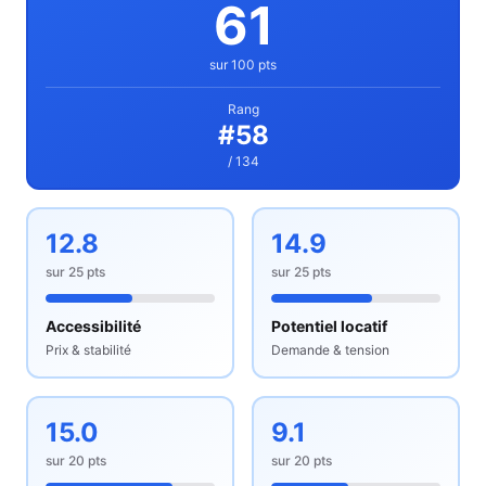
61
sur 100 pts
Rang
#
58
/ 134
12.8
14.9
sur
25
pts
sur
25
pts
Accessibilité
Potentiel locatif
Prix & stabilité
Demande & tension
15.0
9.1
sur
20
pts
sur
20
pts