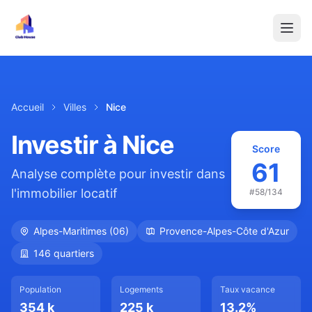
Accueil
Villes
Nice
Investir à
Nice
Score
61
Analyse complète pour investir dans
l'immobilier locatif
#
58
/134
Alpes-Maritimes
(
06
)
Provence-Alpes-Côte d'Azur
146
quartiers
Population
Logements
Taux vacance
354 k
225 k
13.2
%