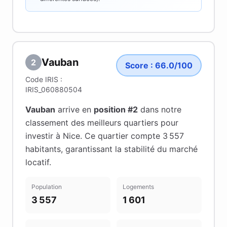
Vauban
2
Score :
66.0
/100
Code IRIS :
IRIS_060880504
Vauban
arrive en
position #
2
dans notre
classement des meilleurs quartiers pour
investir à
Nice
.
Ce quartier compte 3 557
habitants
, garantissant la stabilité du marché
locatif
.
Population
Logements
3 557
1 601