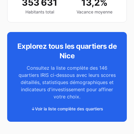
353 631
13,2%
Habitants total
Vacance moyenne
Explorez tous les quartiers de
Nice
Consultez la liste complète des
146
quartiers IRIS ci-dessous avec leurs scores
détaillés, statistiques démographiques et
indicateurs d'investissement pour affiner
votre choix.
↓
Voir la liste complète des quartiers