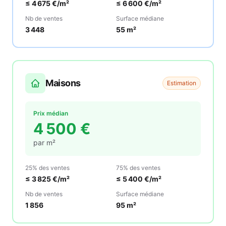
≤
4 675
€/m²
≤
6 600
€/m²
Nb de ventes
Surface médiane
3 448
55
m²
Maisons
Estimation
Prix médian
4 500
€
par m²
25% des ventes
75% des ventes
≤
3 825
€/m²
≤
5 400
€/m²
Nb de ventes
Surface médiane
1 856
95
m²