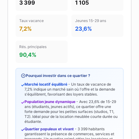
3 399
1 105
Taux vacance
Jeunes 15-29 ans
7,2%
23,6%
Rés. principales
90,4%
Pourquoi investir dans ce quartier ?
Marché locatif équilibré
- Un taux de vacance de
✓
7,2%
indique un marché sain où l'offre et la demande
s'équilibrent, favorisant des loyers stables.
Population jeune dynamique
- Avec
23,6%
de 15-29
✓
ans (étudiants, jeunes actifs), ce quartier offre une
forte demande pour les petites surfaces (studios, T1,
T2). Idéal pour de la location meublée courte durée ou
étudiante.
Quartier populeux et vivant
-
3 399
habitants
✓
garantissent la présence de commerces, services et
transports. Un quartier animé attire les locataires et