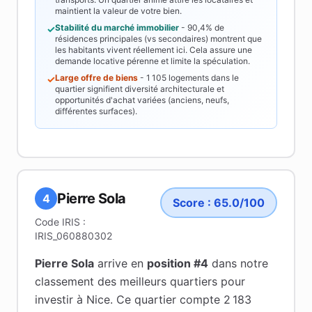
maintient la valeur de votre bien.
Stabilité du marché immobilier
-
90,4%
de
✓
résidences principales (vs secondaires) montrent que
les habitants vivent réellement ici. Cela assure une
demande locative pérenne et limite la spéculation.
Large offre de biens
-
1 105
logements dans le
✓
quartier signifient diversité architecturale et
opportunités d'achat variées (anciens, neufs,
différentes surfaces).
Pierre Sola
4
Score :
65.0
/100
Code IRIS :
IRIS_060880302
Pierre Sola
arrive en
position #
4
dans notre
classement des meilleurs quartiers pour
investir à
Nice
.
Ce quartier compte 2 183