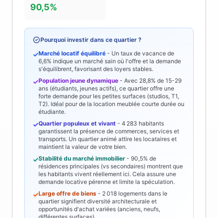
90,5%
Pourquoi investir dans ce quartier ?
Marché locatif équilibré
- Un taux de vacance de
✓
6,6%
indique un marché sain où l'offre et la demande
s'équilibrent, favorisant des loyers stables.
Population jeune dynamique
- Avec
28,8%
de 15-29
✓
ans (étudiants, jeunes actifs), ce quartier offre une
forte demande pour les petites surfaces (studios, T1,
T2). Idéal pour de la location meublée courte durée ou
étudiante.
Quartier populeux et vivant
-
4 283
habitants
✓
garantissent la présence de commerces, services et
transports. Un quartier animé attire les locataires et
maintient la valeur de votre bien.
Stabilité du marché immobilier
-
90,5%
de
✓
résidences principales (vs secondaires) montrent que
les habitants vivent réellement ici. Cela assure une
demande locative pérenne et limite la spéculation.
Large offre de biens
-
2 018
logements dans le
✓
quartier signifient diversité architecturale et
opportunités d'achat variées (anciens, neufs,
différentes surfaces).