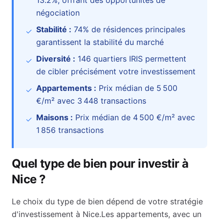
13.2
%
, offrant des opportunités de
négociation
Stabilité :
74
% de résidences principales
✓
garantissent la stabilité du marché
Diversité :
146
quartiers IRIS permettent
✓
de cibler précisément votre investissement
Appartements :
Prix médian de
5 500
✓
€
/m² avec
3 448
transactions
Maisons :
Prix médian de
4 500 €
/m² avec
✓
1 856
transactions
Quel type de bien pour investir à
Nice
?
Le choix du type de bien dépend de votre stratégie
d'investissement à
Nice
.
Les appartements, avec un