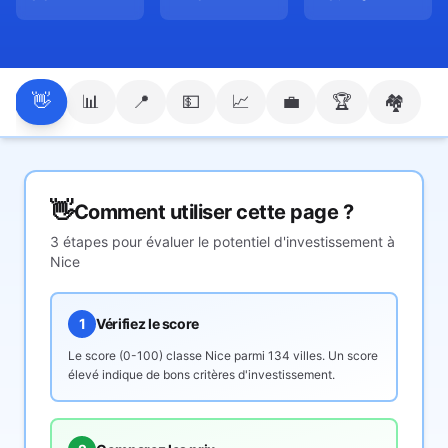
👋
📊
📍
💵
📈
💼
🏆
🏘️
👋
Comment utiliser cette page ?
3 étapes pour évaluer le potentiel d'investissement à
Nice
1
Vérifiez le score
Le score (0-100) classe
Nice
parmi 134 villes. Un score
élevé indique de bons critères d'investissement.