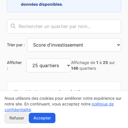
données disponibles
.
Trier par :
Afficher
Affichage de
1
à
25
sur
:
146
quartiers
Top 10 des quartiers à
Nice
Nous utilisons des cookies pour améliorer votre expérience sur
Classement basé sur le score d'investissement
notre site. En continuant, vous acceptez notre
politique de
calculé à partir des données INSEE
confidentialité
.
Refuser
Accepter
Saint-Jean d'Angély
🥇
68