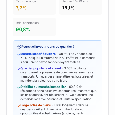
Taux vacance
Jeunes 15-29 ans
7,3%
15,1%
Rés. principales
90,8%
Pourquoi investir dans ce quartier ?
Marché locatif équilibré
- Un taux de vacance de
✓
7,3%
indique un marché sain où l'offre et la demande
s'équilibrent, favorisant des loyers stables.
Quartier populeux et vivant
-
3 557
habitants
✓
garantissent la présence de commerces, services et
transports. Un quartier animé attire les locataires et
maintient la valeur de votre bien.
Stabilité du marché immobilier
-
90,8%
de
✓
résidences principales (vs secondaires) montrent que
les habitants vivent réellement ici. Cela assure une
demande locative pérenne et limite la spéculation.
Large offre de biens
-
1 601
logements dans le
✓
quartier signifient diversité architecturale et
opportunités d'achat variées (anciens, neufs,