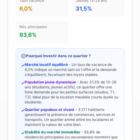
Taux vacance
Jeunes 15-29 ans
6,0%
31,5%
Rés. principales
93,8%
Pourquoi investir dans ce quartier ?
Marché locatif équilibré
- Un taux de vacance de
✓
6,0%
indique un marché sain où l'offre et la demande
s'équilibrent, favorisant des loyers stables.
Population jeune dynamique
- Avec
31,5%
de 15-29
✓
ans (étudiants, jeunes actifs), ce quartier offre une
forte demande pour les petites surfaces (studios, T1,
T2). Idéal pour de la location meublée courte durée ou
étudiante.
Quartier populeux et vivant
-
3 211
habitants
✓
garantissent la présence de commerces, services et
transports. Un quartier animé attire les locataires et
maintient la valeur de votre bien.
Stabilité du marché immobilier
-
93,8%
de
✓
résidences principales (vs secondaires) montrent que