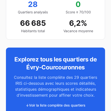
28
0
Quartiers analysés
Score ≥ 70/100
66 685
6,2%
Habitants total
Vacance moyenne
Explorez tous les quartiers de
Évry-Courcouronnes
Consultez la liste complète des
29
quartiers
IRIS ci-dessous avec leurs scores détaillés,
statistiques démographiques et indicateurs
d'investissement pour affiner votre choix.
↓
Voir la liste complète des quartiers