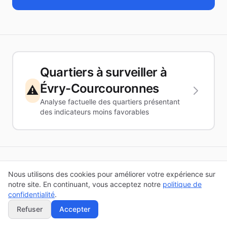
Quartiers à surveiller à
Évry-Courcouronnes
⚠️
Analyse factuelle des quartiers présentant
des indicateurs moins favorables
Nous utilisons des cookies pour améliorer votre expérience sur
🏘️ Quartiers IRIS
notre site. En continuant, vous acceptez notre
politique de
confidentialité
.
Refuser
Accepter
Qu'est-ce qu'un quartier IRIS ?
L'IRIS (Îlots
Regroupés pour l'Information Statistique) est le