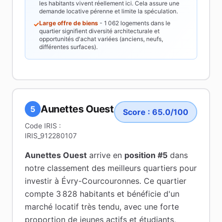
les habitants vivent réellement ici. Cela assure une
demande locative pérenne et limite la spéculation.
Large offre de biens
-
1 062
logements dans le
✓
quartier signifient diversité architecturale et
opportunités d'achat variées (anciens, neufs,
différentes surfaces).
Aunettes Ouest
5
Score :
65.0
/100
Code IRIS :
IRIS_912280107
Aunettes Ouest
arrive en
position #
5
dans
notre classement des meilleurs quartiers pour
investir à
Évry-Courcouronnes
.
Ce quartier
compte 3 828 habitants
et bénéficie d'un
marché locatif très tendu
, avec une forte
proportion de jeunes actifs et étudiants
,