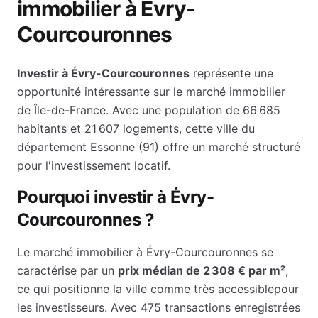
immobilier à
Évry-
Courcouronnes
Investir à
Évry-Courcouronnes
représente une
opportunité intéressante sur le marché immobilier
de
Île-de-France
. Avec une population de
66 685
habitants et
21 607
logements, cette ville du
département
Essonne
(
91
) offre un marché structuré
pour l'investissement locatif.
Pourquoi investir à
Évry-
Courcouronnes
?
Le marché immobilier à
Évry-Courcouronnes
se
caractérise par un
prix médian de
2 308 €
par m²
,
ce qui positionne la ville comme
très accessible
pour
les investisseurs.
Avec 475 transactions enregistrées