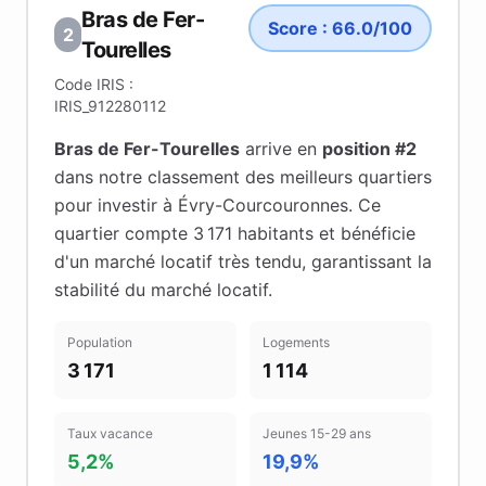
Bras de Fer-
Score :
66.0
/100
2
Tourelles
Code IRIS :
IRIS_912280112
Bras de Fer-Tourelles
arrive en
position #
2
dans notre classement des meilleurs quartiers
pour investir à
Évry-Courcouronnes
.
Ce
quartier compte 3 171 habitants
et bénéficie
d'un marché locatif très tendu
, garantissant la
stabilité du marché locatif
.
Population
Logements
3 171
1 114
Taux vacance
Jeunes 15-29 ans
5,2%
19,9%