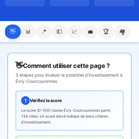
👋
📊
📍
💵
📈
💼
🏆
🏘️
👋
Comment utiliser cette page ?
3 étapes pour évaluer le potentiel d'investissement à
Évry-Courcouronnes
1
Vérifiez le score
Le score (0-100) classe
Évry-Courcouronnes
parmi
134 villes. Un score élevé indique de bons critères
d'investissement.