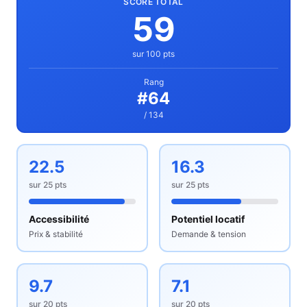
SCORE TOTAL
59
sur 100 pts
Rang
#
64
/ 134
22.5
16.3
sur
25
pts
sur
25
pts
Accessibilité
Potentiel locatif
Prix & stabilité
Demande & tension
9.7
7.1
sur
20
pts
sur
20
pts