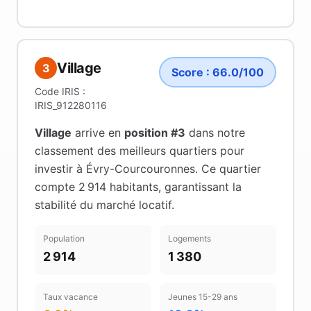
Village
3
Score :
66.0
/100
Code IRIS :
IRIS_912280116
Village
arrive en
position #
3
dans notre
classement des meilleurs quartiers pour
investir à
Évry-Courcouronnes
.
Ce quartier
compte 2 914 habitants
, garantissant la
stabilité du marché locatif
.
Population
Logements
2 914
1 380
Taux vacance
Jeunes 15-29 ans