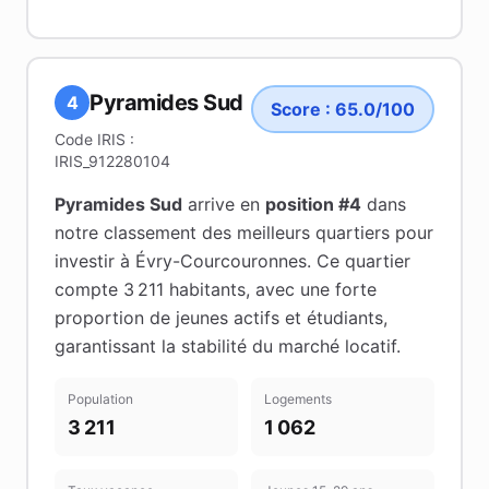
Pyramides Sud
4
Score :
65.0
/100
Code IRIS :
IRIS_912280104
Pyramides Sud
arrive en
position #
4
dans
notre classement des meilleurs quartiers pour
investir à
Évry-Courcouronnes
.
Ce quartier
compte 3 211 habitants
, avec une forte
proportion de jeunes actifs et étudiants
,
garantissant la stabilité du marché locatif
.
Population
Logements
3 211
1 062