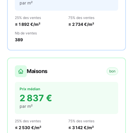
par m²
25% des ventes
75% des ventes
≤
1 892
€/m²
≤
2 734
€/m²
Nb de ventes
389
Maisons
bon
Prix médian
2 837
€
par m²
25% des ventes
75% des ventes
≤
2 530
€/m²
≤
3 142
€/m²