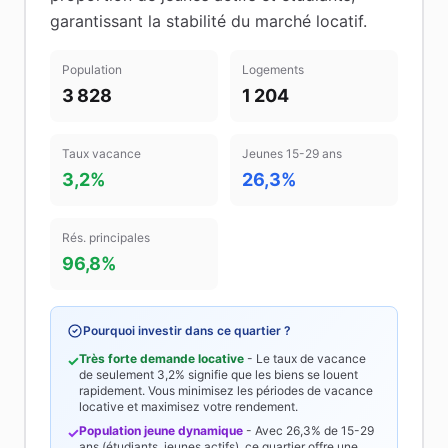
garantissant la stabilité du marché locatif
.
Population
Logements
3 828
1 204
Taux vacance
Jeunes 15-29 ans
3,2%
26,3%
Rés. principales
96,8%
Pourquoi investir dans ce quartier ?
Très forte demande locative
- Le taux de vacance
✓
de seulement
3,2%
signifie que les biens se louent
rapidement. Vous minimisez les périodes de vacance
locative et maximisez votre rendement.
Population jeune dynamique
- Avec
26,3%
de 15-29
✓
ans (étudiants, jeunes actifs), ce quartier offre une