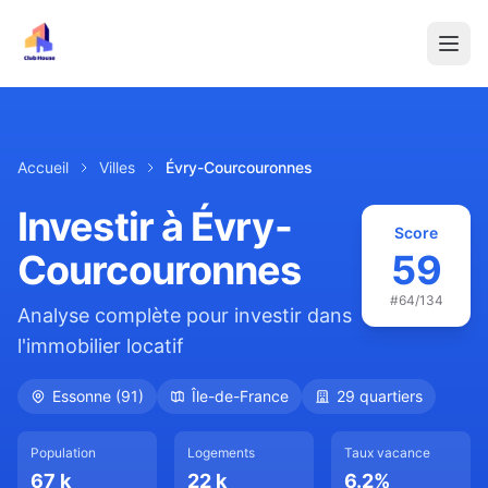
Accueil
Villes
Évry-Courcouronnes
Investir à
Évry-
Score
Courcouronnes
59
#
64
/134
Analyse complète pour investir dans
l'immobilier locatif
Essonne
(
91
)
Île-de-France
29
quartiers
Population
Logements
Taux vacance
67 k
22 k
6.2
%