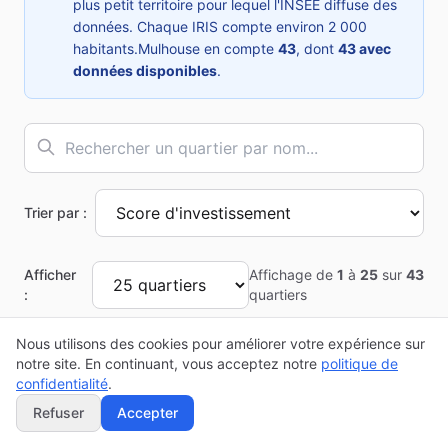
plus petit territoire pour lequel l'INSEE diffuse des
données. Chaque IRIS compte environ 2 000
habitants.
Mulhouse
en compte
43
, dont
43
avec
données disponibles
.
Trier par :
Afficher
Affichage de
1
à
25
sur
43
:
quartiers
Nous utilisons des cookies pour améliorer votre expérience sur
notre site. En continuant, vous acceptez notre
politique de
Top 10 des quartiers à
Mulhouse
confidentialité
.
Classement basé sur le score d'investissement
Refuser
Accepter
calculé à partir des données INSEE