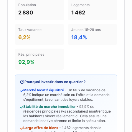
Population
Logements
2 880
1 462
Taux vacance
Jeunes 15-29 ans
6,2%
18,4%
Rés. principales
92,9%
Pourquoi investir dans ce quartier ?
Marché locatif équilibré
- Un taux de vacance de
✓
6,2%
indique un marché sain où l'offre et la demande
s'équilibrent, favorisant des loyers stables.
Stabilité du marché immobilier
-
92,9%
de
✓
résidences principales (vs secondaires) montrent que
les habitants vivent réellement ici. Cela assure une
demande locative pérenne et limite la spéculation.
Large offre de biens
-
1 462
logements dans le
✓