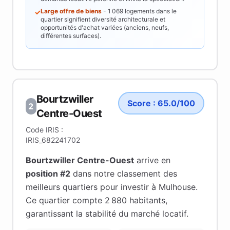
Large offre de biens
-
1 069
logements dans le
✓
quartier signifient diversité architecturale et
opportunités d'achat variées (anciens, neufs,
différentes surfaces).
Bourtzwiller
Score :
65.0
/100
2
Centre-Ouest
Code IRIS :
IRIS_682241702
Bourtzwiller Centre-Ouest
arrive en
position #
2
dans notre classement des
meilleurs quartiers pour investir à
Mulhouse
.
Ce quartier compte 2 880 habitants
,
garantissant la stabilité du marché locatif
.