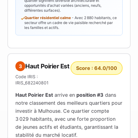
quartier signifient diversité architecturale et
opportunités d'achat variées (anciens, neufs,
différentes surfaces).
Quartier résidentiel calme
- Avec
2 880
habitants, ce
✓
secteur offre un cadre de vie paisible recherché par
les familles et actifs.
Haut Poirier Est
3
Score :
64.0
/100
Code IRIS :
IRIS_682240801
Haut Poirier Est
arrive en
position #
3
dans
notre classement des meilleurs quartiers pour
investir à
Mulhouse
.
Ce quartier compte
3 029 habitants
, avec une forte proportion
de jeunes actifs et étudiants
, garantissant la
stabilité du marché locatif
.