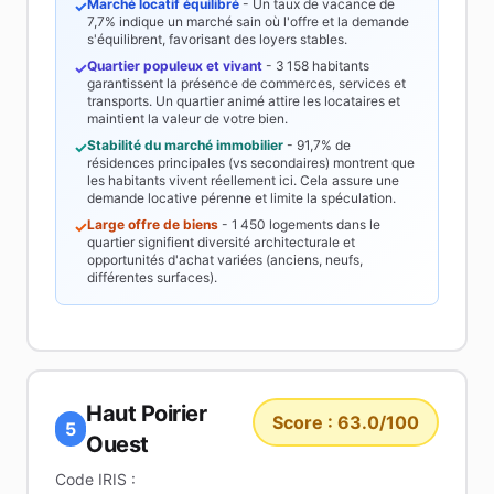
Marché locatif équilibré
- Un taux de vacance de
✓
7,7%
indique un marché sain où l'offre et la demande
s'équilibrent, favorisant des loyers stables.
Quartier populeux et vivant
-
3 158
habitants
✓
garantissent la présence de commerces, services et
transports. Un quartier animé attire les locataires et
maintient la valeur de votre bien.
Stabilité du marché immobilier
-
91,7%
de
✓
résidences principales (vs secondaires) montrent que
les habitants vivent réellement ici. Cela assure une
demande locative pérenne et limite la spéculation.
Large offre de biens
-
1 450
logements dans le
✓
quartier signifient diversité architecturale et
opportunités d'achat variées (anciens, neufs,
différentes surfaces).
Haut Poirier
Score :
63.0
/100
5
Ouest
Code IRIS :