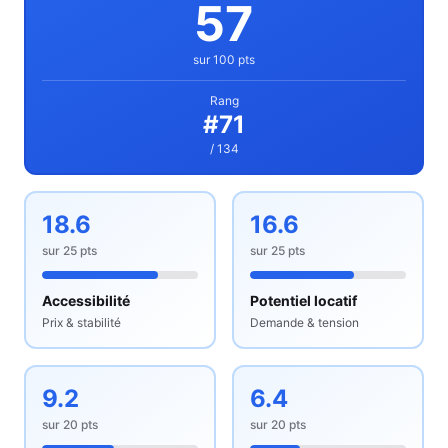
57
sur 100 pts
Rang
#
71
/ 134
18.6
16.6
sur
25
pts
sur
25
pts
Accessibilité
Potentiel locatif
Prix & stabilité
Demande & tension
9.2
6.4
sur
20
pts
sur
20
pts