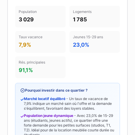
Population
Logements
3 029
1 785
Taux vacance
Jeunes 15-29 ans
7,9%
23,0%
Rés. principales
91,1%
Pourquoi investir dans ce quartier ?
Marché locatif équilibré
- Un taux de vacance de
✓
7,9%
indique un marché sain où l'offre et la demande
s'équilibrent, favorisant des loyers stables.
Population jeune dynamique
- Avec
23,0%
de 15-29
✓
ans (étudiants, jeunes actifs), ce quartier offre une
forte demande pour les petites surfaces (studios, T1,
T2). Idéal pour de la location meublée courte durée ou
étudiante.