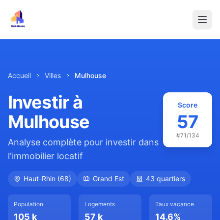
Accueil
Villes
Mulhouse
Investir à
Score
Mulhouse
57
#
71
/134
Analyse complète pour investir dans
l'immobilier locatif
Haut-Rhin
(
68
)
Grand Est
43
quartiers
Population
Logements
Taux vacance
105 k
57 k
14.6
%