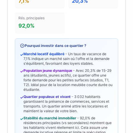
7,1%
20,3%
Rés. principales
92,0%
Pourquoi investir dans ce quartier ?
Marché locatif équilibré
- Un taux de vacance de
✓
7,1%
indique un marché sain où l'offre et la demande
s'équilibrent, favorisant des loyers stables.
Population jeune dynamique
- Avec
20,3%
de 15-29
✓
ans (étudiants, jeunes actifs), ce quartier offre une
forte demande pour les petites surfaces (studios, T1,
T2). Idéal pour de la location meublée courte durée ou
étudiante.
Quartier populeux et vivant
-
3 032
habitants
✓
garantissent la présence de commerces, services et
transports. Un quartier animé attire les locataires et
maintient la valeur de votre bien.
Stabilité du marché immobilier
-
92,0%
de
✓
résidences principales (vs secondaires) montrent que
les habitants vivent réellement ici. Cela assure une
demande locative pérenne et limite la spéculation.