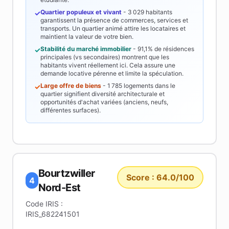
Quartier populeux et vivant
-
3 029
habitants
✓
garantissent la présence de commerces, services et
transports. Un quartier animé attire les locataires et
maintient la valeur de votre bien.
Stabilité du marché immobilier
-
91,1%
de résidences
✓
principales (vs secondaires) montrent que les
habitants vivent réellement ici. Cela assure une
demande locative pérenne et limite la spéculation.
Large offre de biens
-
1 785
logements dans le
✓
quartier signifient diversité architecturale et
opportunités d'achat variées (anciens, neufs,
différentes surfaces).
Bourtzwiller
Score :
64.0
/100
4
Nord-Est
Code IRIS :
IRIS_682241501