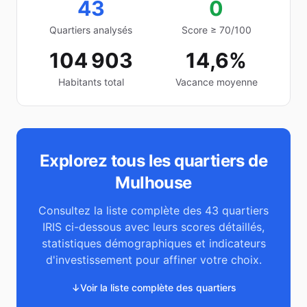
43
0
Quartiers analysés
Score ≥ 70/100
104 903
14,6%
Habitants total
Vacance moyenne
Explorez tous les quartiers de
Mulhouse
Consultez la liste complète des
43
quartiers
IRIS ci-dessous avec leurs scores détaillés,
statistiques démographiques et indicateurs
d'investissement pour affiner votre choix.
↓
Voir la liste complète des quartiers