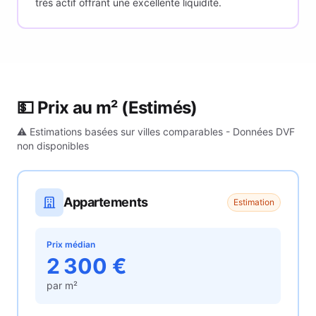
très actif offrant une excellente liquidité.
💵 Prix au m²
(Estimés)
⚠️ Estimations basées sur villes comparables - Données DVF
non disponibles
Appartements
Estimation
Prix médian
2 300
€
par m²