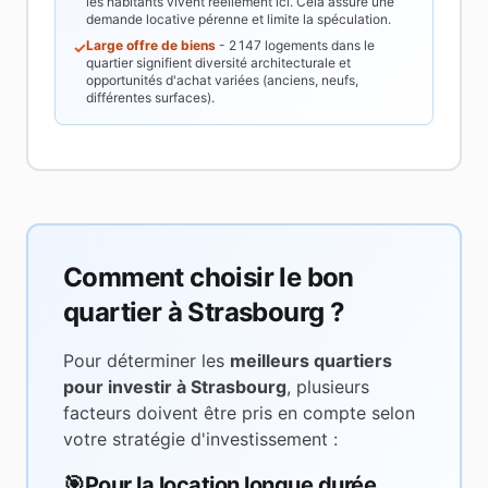
les habitants vivent réellement ici. Cela assure une
demande locative pérenne et limite la spéculation.
Large offre de biens
-
2 147
logements dans le
✓
quartier signifient diversité architecturale et
opportunités d'achat variées (anciens, neufs,
différentes surfaces).
Comment choisir le bon
quartier à
Strasbourg
?
Pour déterminer les
meilleurs quartiers
pour investir à
Strasbourg
, plusieurs
facteurs doivent être pris en compte selon
votre stratégie d'investissement :
🎯
Pour la location longue durée