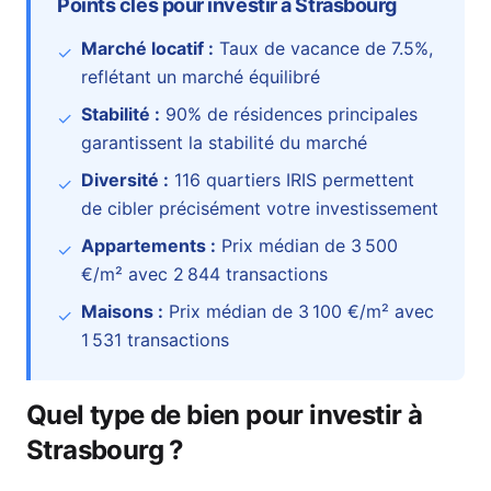
Points clés pour investir à
Strasbourg
Marché locatif :
Taux de vacance de
7.5
%
,
✓
reflétant un marché équilibré
Stabilité :
90
% de résidences principales
✓
garantissent la stabilité du marché
Diversité :
116
quartiers IRIS permettent
✓
de cibler précisément votre investissement
Appartements :
Prix médian de
3 500
✓
€
/m² avec
2 844
transactions
Maisons :
Prix médian de
3 100 €
/m² avec
✓
1 531
transactions
Quel type de bien pour investir à
Strasbourg
?