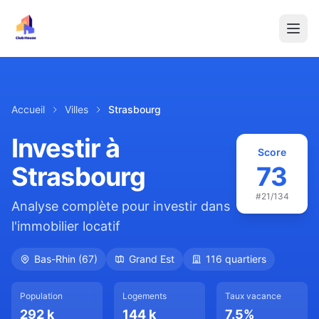
Accueil
Villes
Strasbourg
Investir à
Score
Strasbourg
73
#
21
/134
Analyse complète pour investir dans
l'immobilier locatif
Bas-Rhin
(
67
)
Grand Est
116
quartiers
Population
Logements
Taux vacance
292 k
144 k
7.5
%