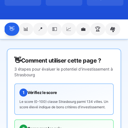
👋
📊
📍
💵
📈
💼
🏆
🏘️
👋
Comment utiliser cette page ?
3 étapes pour évaluer le potentiel d'investissement à
Strasbourg
1
Vérifiez le score
Le score (0-100) classe
Strasbourg
parmi 134 villes. Un
score élevé indique de bons critères d'investissement.