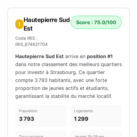
Hautepierre Sud
Score :
75.0
/100
1
Est
Code IRIS :
IRIS_674821704
Hautepierre Sud Est
arrive en
position #
1
dans notre classement des meilleurs quartiers
pour investir à
Strasbourg
.
Ce quartier
compte 3 793 habitants
, avec une forte
proportion de jeunes actifs et étudiants
,
garantissant la stabilité du marché locatif
.
Population
Logements
3 793
1 299
Taux vacance
Jeunes 15-29 ans