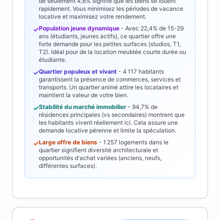
de seulement
4,6%
signifie que les biens se louent
rapidement. Vous minimisez les périodes de vacance
locative et maximisez votre rendement.
Population jeune dynamique
- Avec
22,4%
de 15-29
✓
ans (étudiants, jeunes actifs), ce quartier offre une
forte demande pour les petites surfaces (studios, T1,
T2). Idéal pour de la location meublée courte durée ou
étudiante.
Quartier populeux et vivant
-
4 117
habitants
✓
garantissent la présence de commerces, services et
transports. Un quartier animé attire les locataires et
maintient la valeur de votre bien.
Stabilité du marché immobilier
-
94,7%
de
✓
résidences principales (vs secondaires) montrent que
les habitants vivent réellement ici. Cela assure une
demande locative pérenne et limite la spéculation.
Large offre de biens
-
1 257
logements dans le
✓
quartier signifient diversité architecturale et
opportunités d'achat variées (anciens, neufs,
différentes surfaces).