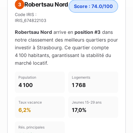
Robertsau Nord
3
Score :
74.0
/100
Code IRIS :
IRIS_674822103
Robertsau Nord
arrive en
position #
3
dans
notre classement des meilleurs quartiers pour
investir à
Strasbourg
.
Ce quartier compte
4 100 habitants
, garantissant la stabilité du
marché locatif
.
Population
Logements
4 100
1 768
Taux vacance
Jeunes 15-29 ans
6,2%
17,0%
Rés. principales