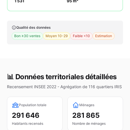
1 531
95
m²
Qualité des données
Bon ≥30 ventes
Moyen 10-29
Faible <10
Estimation
📊 Données territoriales détaillées
Recensement INSEE 2022 - Agrégation de
116
quartiers IRIS
Population totale
Ménages
291 646
281 865
Habitants recensés
Nombre de ménages