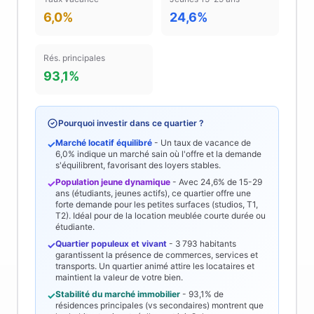
6,0%
24,6%
Rés. principales
93,1%
Pourquoi investir dans ce quartier ?
Marché locatif équilibré
- Un taux de vacance de
✓
6,0%
indique un marché sain où l'offre et la demande
s'équilibrent, favorisant des loyers stables.
Population jeune dynamique
- Avec
24,6%
de 15-29
✓
ans (étudiants, jeunes actifs), ce quartier offre une
forte demande pour les petites surfaces (studios, T1,
T2). Idéal pour de la location meublée courte durée ou
étudiante.
Quartier populeux et vivant
-
3 793
habitants
✓
garantissent la présence de commerces, services et
transports. Un quartier animé attire les locataires et
maintient la valeur de votre bien.
Stabilité du marché immobilier
-
93,1%
de
✓
résidences principales (vs secondaires) montrent que