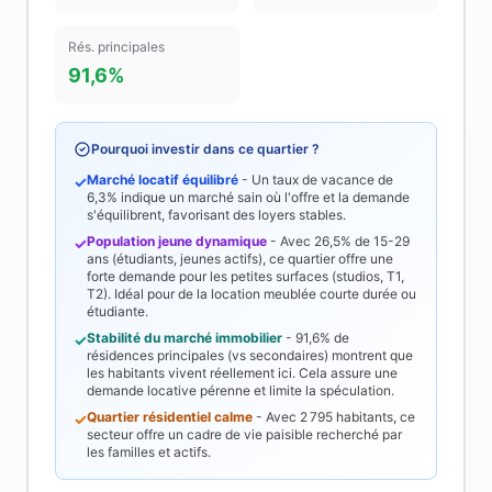
Rés. principales
91,6%
Pourquoi investir dans ce quartier ?
Marché locatif équilibré
- Un taux de vacance de
✓
6,3%
indique un marché sain où l'offre et la demande
s'équilibrent, favorisant des loyers stables.
Population jeune dynamique
- Avec
26,5%
de 15-29
✓
ans (étudiants, jeunes actifs), ce quartier offre une
forte demande pour les petites surfaces (studios, T1,
T2). Idéal pour de la location meublée courte durée ou
étudiante.
Stabilité du marché immobilier
-
91,6%
de
✓
résidences principales (vs secondaires) montrent que
les habitants vivent réellement ici. Cela assure une
demande locative pérenne et limite la spéculation.
Quartier résidentiel calme
- Avec
2 795
habitants, ce
✓
secteur offre un cadre de vie paisible recherché par
les familles et actifs.