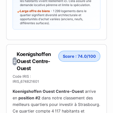
les habitants vivent réellement ici. Cela assure une
demande locative pérenne et limite la spéculation.
Large offre de biens
-
1 299
logements dans le
✓
quartier signifient diversité architecturale et
opportunités d'achat variées (anciens, neufs,
différentes surfaces).
Koenigshoffen
Score :
74.0
/100
Ouest Centre-
2
Ouest
Code IRIS :
IRIS_674821601
Koenigshoffen Ouest Centre-Ouest
arrive
en
position #
2
dans notre classement des
meilleurs quartiers pour investir à
Strasbourg
.
Ce quartier compte 4 117 habitants
et