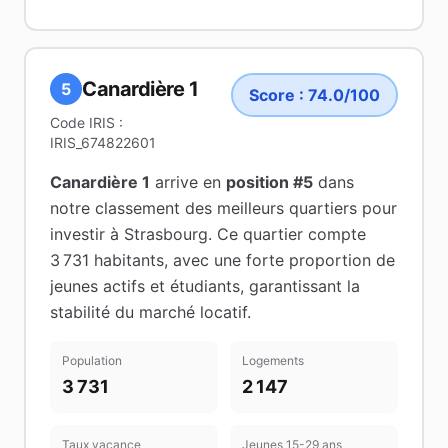
Canardière 1
5
Score :
74.0
/100
Code IRIS :
IRIS_674822601
Canardière 1
arrive en
position #
5
dans
notre classement des meilleurs quartiers pour
investir à
Strasbourg
.
Ce quartier compte
3 731 habitants
, avec une forte proportion de
jeunes actifs et étudiants
, garantissant la
stabilité du marché locatif
.
Population
Logements
3 731
2 147
Taux vacance
Jeunes 15-29 ans