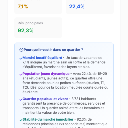
7,1%
22,4%
Rés. principales
92,3%
Pourquoi investir dans ce quartier ?
Marché locatif équilibré
- Un taux de vacance de
✓
7,1%
indique un marché sain où l'offre et la demande
s'équilibrent, favorisant des loyers stables.
Population jeune dynamique
- Avec
22,4%
de 15-29
✓
ans (étudiants, jeunes actifs), ce quartier offre une
forte demande pour les petites surfaces (studios, T1,
T2). Idéal pour de la location meublée courte durée ou
étudiante.
Quartier populeux et vivant
-
3 731
habitants
✓
garantissent la présence de commerces, services et
transports. Un quartier animé attire les locataires et
maintient la valeur de votre bien.
Stabilité du marché immobilier
-
92,3%
de
✓
résidences principales (vs secondaires) montrent que