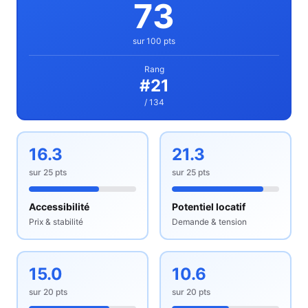
73
sur 100 pts
Rang
#
21
/ 134
16.3
21.3
sur
25
pts
sur
25
pts
Accessibilité
Potentiel locatif
Prix & stabilité
Demande & tension
15.0
10.6
sur
20
pts
sur
20
pts