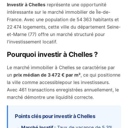
Investir à
Chelles
représente une opportunité
intéressante sur le marché immobilier de
Île-de-
France
. Avec une population de
54 363
habitants et
22 474
logements, cette ville du département
Seine-
et-Marne
(
77
) offre un marché structuré pour
l'investissement locatif.
Pourquoi investir à
Chelles
?
Le marché immobilier à
Chelles
se caractérise par
un
prix médian de
3 472 €
par m²
, ce qui positionne
la ville comme
accessible
pour les investisseurs.
Avec 461 transactions enregistrées annuellement, le
marché démontre une liquidité correcte.
Points clés pour investir à
Chelles
Marché locatif :
Taux de vacance de
5.3
%
,