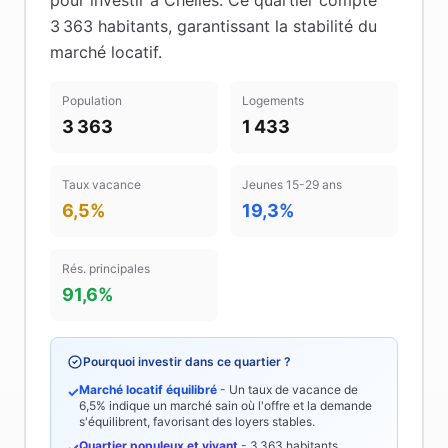
pour investir à
Chelles
.
Ce quartier compte
3 363 habitants
, garantissant la stabilité du
marché locatif
.
Population
Logements
3 363
1 433
Taux vacance
Jeunes 15-29 ans
6,5%
19,3%
Rés. principales
91,6%
Pourquoi investir dans ce quartier ?
Marché locatif équilibré
- Un taux de vacance de
✓
6,5%
indique un marché sain où l'offre et la demande
s'équilibrent, favorisant des loyers stables.
Quartier populeux et vivant
-
3 363
habitants
✓