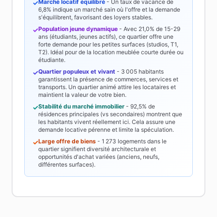
Marché locatif équilibré
- Un taux de vacance de
✓
6,8%
indique un marché sain où l'offre et la demande
s'équilibrent, favorisant des loyers stables.
Population jeune dynamique
- Avec
21,0%
de 15-29
✓
ans (étudiants, jeunes actifs), ce quartier offre une
forte demande pour les petites surfaces (studios, T1,
T2). Idéal pour de la location meublée courte durée ou
étudiante.
Quartier populeux et vivant
-
3 005
habitants
✓
garantissent la présence de commerces, services et
transports. Un quartier animé attire les locataires et
maintient la valeur de votre bien.
Stabilité du marché immobilier
-
92,5%
de
✓
résidences principales (vs secondaires) montrent que
les habitants vivent réellement ici. Cela assure une
demande locative pérenne et limite la spéculation.
Large offre de biens
-
1 273
logements dans le
✓
quartier signifient diversité architecturale et
opportunités d'achat variées (anciens, neufs,
différentes surfaces).