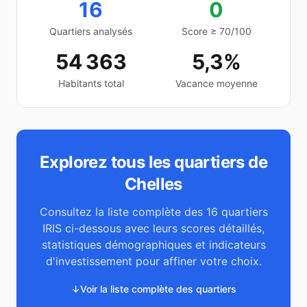
16
0
Quartiers analysés
Score ≥ 70/100
54 363
5,3%
Habitants total
Vacance moyenne
Explorez tous les quartiers de
Chelles
Consultez la liste complète des
16
quartiers
IRIS ci-dessous avec leurs scores détaillés,
statistiques démographiques et indicateurs
d'investissement pour affiner votre choix.
↓
Voir la liste complète des quartiers