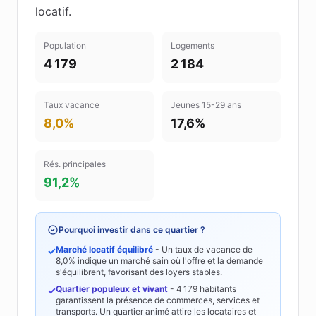
locatif
.
Population
Logements
4 179
2 184
Taux vacance
Jeunes 15-29 ans
8,0%
17,6%
Rés. principales
91,2%
Pourquoi investir dans ce quartier ?
Marché locatif équilibré
- Un taux de vacance de
✓
8,0%
indique un marché sain où l'offre et la demande
s'équilibrent, favorisant des loyers stables.
Quartier populeux et vivant
-
4 179
habitants
✓
garantissent la présence de commerces, services et
transports. Un quartier animé attire les locataires et