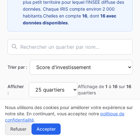
plus petit territoire pour lequel l'INSEE diffuse des
données. Chaque IRIS compte environ 2 000
habitants.
Chelles
en compte
16
, dont
16
avec
données disponibles
.
Trier par :
Afficher
Affichage de
1
à
16
sur
16
:
quartiers
Nous utilisons des cookies pour améliorer votre expérience sur
notre site. En continuant, vous acceptez notre
politique de
Top 10 des quartiers à
Chelles
confidentialité
.
Refuser
Accepter
Classement basé sur le score d'investissement
calculé à partir des données INSEE