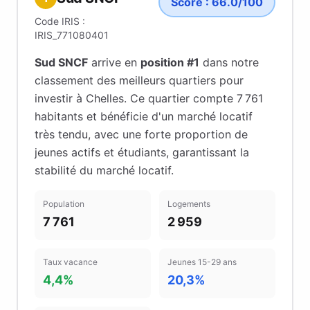
Score :
66.0
/100
Code IRIS :
IRIS_771080401
Sud SNCF
arrive en
position #
1
dans notre
classement des meilleurs quartiers pour
investir à
Chelles
.
Ce quartier compte 7 761
habitants
et bénéficie d'un marché locatif
très tendu
, avec une forte proportion de
jeunes actifs et étudiants
, garantissant la
stabilité du marché locatif
.
Population
Logements
7 761
2 959
Taux vacance
Jeunes 15-29 ans
4,4%
20,3%