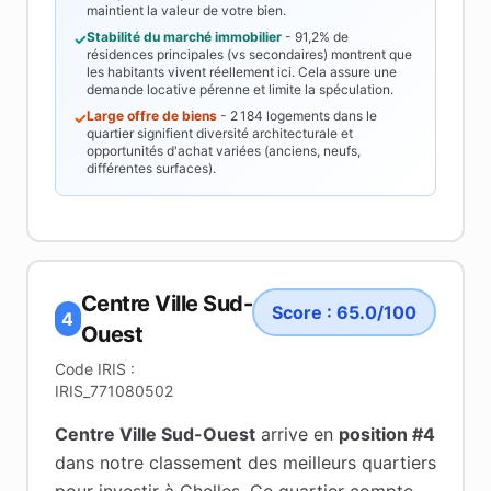
maintient la valeur de votre bien.
Stabilité du marché immobilier
-
91,2%
de
✓
résidences principales (vs secondaires) montrent que
les habitants vivent réellement ici. Cela assure une
demande locative pérenne et limite la spéculation.
Large offre de biens
-
2 184
logements dans le
✓
quartier signifient diversité architecturale et
opportunités d'achat variées (anciens, neufs,
différentes surfaces).
Centre Ville Sud-
Score :
65.0
/100
4
Ouest
Code IRIS :
IRIS_771080502
Centre Ville Sud-Ouest
arrive en
position #
4
dans notre classement des meilleurs quartiers