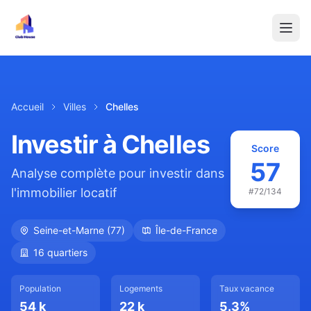
Accueil
Villes
Chelles
Investir à
Chelles
Score
57
Analyse complète pour investir dans
l'immobilier locatif
#
72
/134
Seine-et-Marne
(
77
)
Île-de-France
16
quartiers
Population
Logements
Taux vacance
54 k
22 k
5.3
%