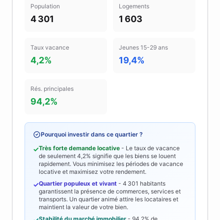
Population
Logements
4 301
1 603
Taux vacance
Jeunes 15-29 ans
4,2%
19,4%
Rés. principales
94,2%
Pourquoi investir dans ce quartier ?
Très forte demande locative
- Le taux de vacance
✓
de seulement
4,2%
signifie que les biens se louent
rapidement. Vous minimisez les périodes de vacance
locative et maximisez votre rendement.
Quartier populeux et vivant
-
4 301
habitants
✓
garantissent la présence de commerces, services et
transports. Un quartier animé attire les locataires et
maintient la valeur de votre bien.
Stabilité du marché immobilier
-
94,2%
de
✓