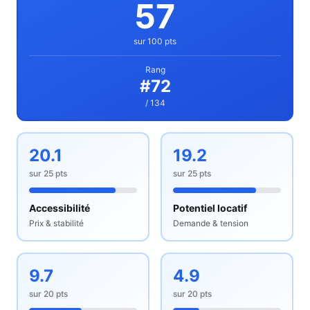
57
sur 100 pts
Rang
#
72
/ 134
20.1
19.2
sur
25
pts
sur
25
pts
Accessibilité
Potentiel locatif
Prix & stabilité
Demande & tension
9.7
4.9
sur
20
pts
sur
20
pts