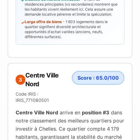
résidences principales (vs secondaires) montrent que
les habitants vivent réellement ici. Cela assure une
demande locative pérenne et limite la spéculation.
Large offre de biens
-
1 603
logements dans le
✓
quartier signifient diversité architecturale et
opportunités d'achat variées (anciens, neufs,
différentes surfaces).
Centre Ville
Score :
65.0
/100
3
Nord
Code IRIS :
IRIS_771080501
Centre Ville Nord
arrive en
position #
3
dans
notre classement des meilleurs quartiers pour
investir à
Chelles
.
Ce quartier compte 4 179
habitants
, garantissant la stabilité du marché