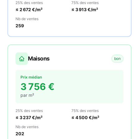
25% des ventes
75% des ventes
≤
2 672
€/m²
≤
3 913
€/m²
Nb de ventes
259
Maisons
bon
Prix médian
3 756
€
par m²
25% des ventes
75% des ventes
≤
3 237
€/m²
≤
4 500
€/m²
Nb de ventes
202