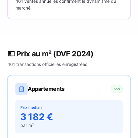
461 ventes annuelles confirment le dynamisme du
marché.
💵 Prix au m²
(DVF 2024)
461
transactions officielles enregistrées
Appartements
bon
Prix médian
3 182
€
par m²