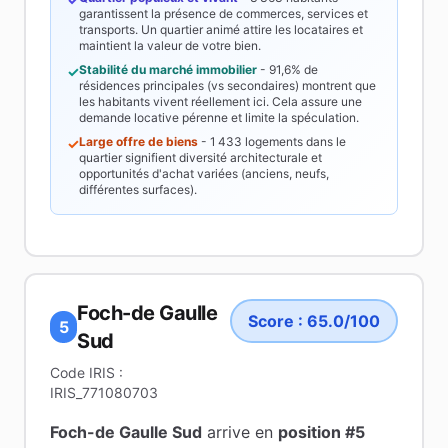
garantissent la présence de commerces, services et
transports. Un quartier animé attire les locataires et
maintient la valeur de votre bien.
Stabilité du marché immobilier
-
91,6%
de
✓
résidences principales (vs secondaires) montrent que
les habitants vivent réellement ici. Cela assure une
demande locative pérenne et limite la spéculation.
Large offre de biens
-
1 433
logements dans le
✓
quartier signifient diversité architecturale et
opportunités d'achat variées (anciens, neufs,
différentes surfaces).
Foch-de Gaulle
Score :
65.0
/100
5
Sud
Code IRIS :
IRIS_771080703
Foch-de Gaulle Sud
arrive en
position #
5