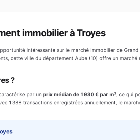
ment immobilier à
Troyes
pportunité intéressante sur le marché immobilier de
Grand 
ts, cette ville du département
Aube
(
10
) offre un marché 
yes
?
caractérise par un
prix médian de
1 930 €
par m²
, ce qui p
vec 1 388 transactions enregistrées annuellement, le march
royes