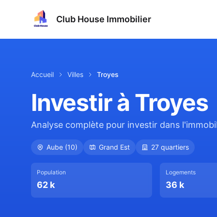
Club House Immobilier
Accueil
Villes
Troyes
Investir à
Troyes
Analyse complète pour investir dans l'immobili
Aube
(
10
)
Grand Est
27
quartiers
Population
Logements
62 k
36 k