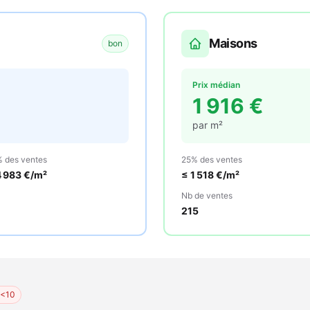
Maisons
bon
Prix médian
1 916
€
par m²
 des ventes
25% des ventes
4 983
€/m²
≤
1 518
€/m²
Nb de ventes
215
 <10