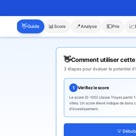
👋
📊
📍
💵
📈
Guide
Score
Analyse
Prix
👋
Comment utiliser cette
3 étapes pour évaluer le potentiel d
1
Vérifiez le score
Le score (0-100) classe
Troyes
parmi 
villes. Un score élevé indique de bons c
d'investissement.
💡 Début