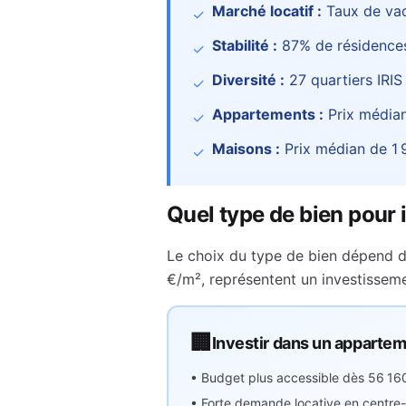
Marché locatif :
Taux de va
✓
Stabilité :
87
% de résidences
✓
Diversité :
27
quartiers IRIS
✓
Appartements :
Prix média
✓
Maisons :
Prix médian de
1 
✓
Quel type de bien pour 
Le choix du type de bien dépend d
€
/m², représentent
un investisse
🏢
Investir dans un apparte
• Budget plus accessible dès
56 16
• Forte demande locative en centre-v