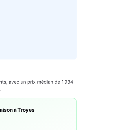
ts, avec un prix médian de
1 934
.
maison à
Troyes