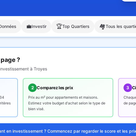
💼
🏆
🏘️
Données
Investir
Top Quartiers
Tous les quarti
 page ?
'investissement à
Troyes
2
Comparez les prix
3
Ci
134
Prix au m² pour appartements et maisons.
Chaque 
ritères
Estimez votre budget d'achat selon le type de
de page
bien visé.
ant en investissement ? Commencez par regarder le score et les pri