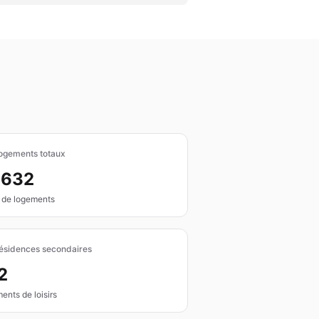
ogements totaux
 632
 de logements
ésidences secondaires
2
ents de loisirs