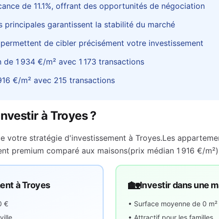
cance de
11.1
%
, offrant des opportunités de négociation
 principales garantissent la stabilité du marché
 permettent de cibler précisément votre investissement
n de
1 934 €
/m² avec
1 173
transactions
916 €
/m² avec
215
transactions
investir à
Troyes
?
e votre stratégie d'investissement à
Troyes
.
Les appartemen
ment premium comparé aux maisons
(prix médian
1 916 €
/m²)
🏡
ment à
Troyes
Investir dans une 
0 €
• Surface moyenne de
0
m²
ille
• Attractif pour les familles