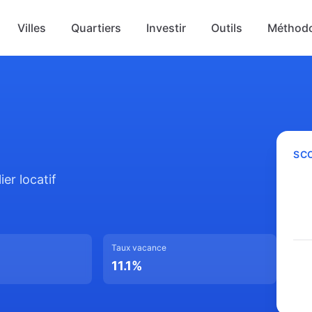
Villes
Quartiers
Investir
Outils
Méthodo
SCO
er locatif
Taux vacance
11.1
%