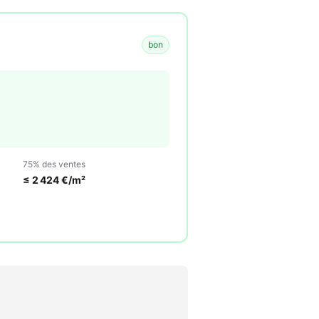
bon
75% des ventes
≤
2 424
€/m²