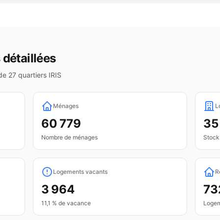
 détaillées
 de
27
quartiers IRIS
Ménages
L
60 779
35
Nombre de ménages
Stock
Logements vacants
R
3 964
73
11,1 % de vacance
Logem