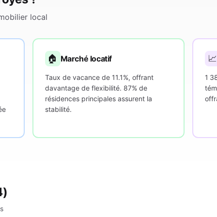
obilier local
🏠

Marché locatif
Taux de vacance de 11.1%, offrant
1 3
davantage de flexibilité. 87% de
tém
résidences principales assurent la
offr
ée
stabilité.
4)
es