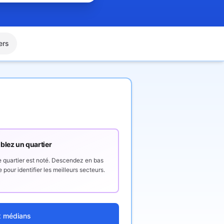
ers
blez un quartier
quartier est noté. Descendez en bas
 pour identifier les meilleurs secteurs.
x médians