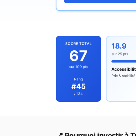
SCORE TOTAL
18.9
67
sur
25
pts
sur 100 pts
Accessibili
Prix & stabilité
Rang
#
45
/ 134
📍 Pourquoi investir à
T