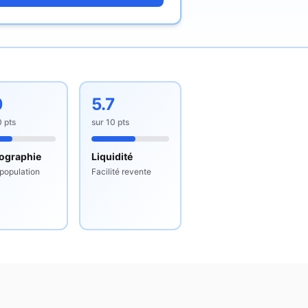
0
5.7
0
pts
sur
10
pts
ographie
Liquidité
 population
Facilité revente