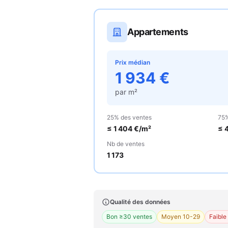
Appartements
Prix médian
1 934
€
par m²
25% des ventes
75%
≤
1 404
€/m²
≤
Nb de ventes
1 173
Qualité des données
Bon ≥30 ventes
Moyen 10-29
Faible