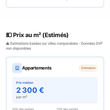
💵 Prix au m²
(Estimés)
⚠️ Estimations basées sur villes comparables - Données DVF
non disponibles
Appartements
Estimation
Prix médian
2 300
€
par m²
25% des ventes
75% des ventes