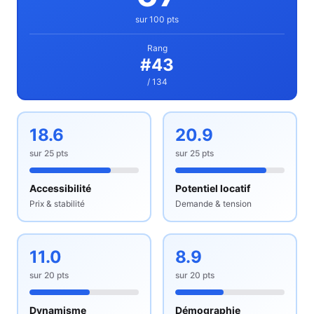
sur 100 pts
Rang
#
43
/ 134
18.6
20.9
sur
25
pts
sur
25
pts
Accessibilité
Potentiel locatif
Prix & stabilité
Demande & tension
11.0
8.9
sur
20
pts
sur
20
pts
Dynamisme
Démographie