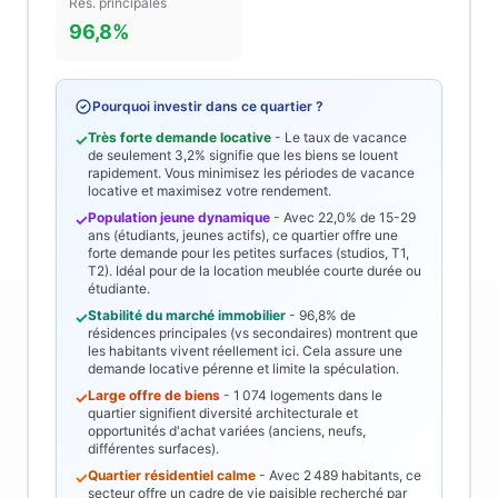
Rés. principales
96,8%
Pourquoi investir dans ce quartier ?
Très forte demande locative
- Le taux de vacance
✓
de seulement
3,2%
signifie que les biens se louent
rapidement. Vous minimisez les périodes de vacance
locative et maximisez votre rendement.
Population jeune dynamique
- Avec
22,0%
de 15-29
✓
ans (étudiants, jeunes actifs), ce quartier offre une
forte demande pour les petites surfaces (studios, T1,
T2). Idéal pour de la location meublée courte durée ou
étudiante.
Stabilité du marché immobilier
-
96,8%
de
✓
résidences principales (vs secondaires) montrent que
les habitants vivent réellement ici. Cela assure une
demande locative pérenne et limite la spéculation.
Large offre de biens
-
1 074
logements dans le
✓
quartier signifient diversité architecturale et
opportunités d'achat variées (anciens, neufs,
différentes surfaces).
Quartier résidentiel calme
- Avec
2 489
habitants, ce
✓
secteur offre un cadre de vie paisible recherché par