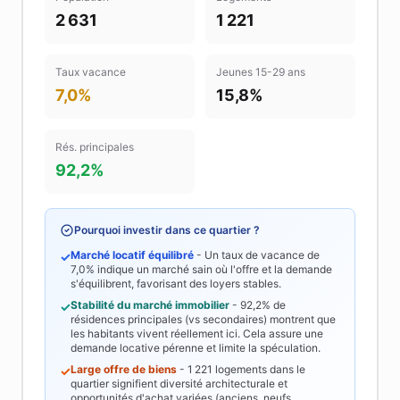
2 631
1 221
Taux vacance
Jeunes 15-29 ans
7,0%
15,8%
Rés. principales
92,2%
Pourquoi investir dans ce quartier ?
Marché locatif équilibré
- Un taux de vacance de
✓
7,0%
indique un marché sain où l'offre et la demande
s'équilibrent, favorisant des loyers stables.
Stabilité du marché immobilier
-
92,2%
de
✓
résidences principales (vs secondaires) montrent que
les habitants vivent réellement ici. Cela assure une
demande locative pérenne et limite la spéculation.
Large offre de biens
-
1 221
logements dans le
✓
quartier signifient diversité architecturale et
opportunités d'achat variées (anciens, neufs,