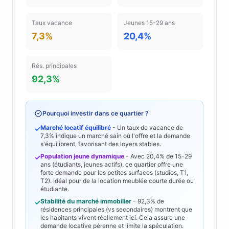
Taux vacance
Jeunes 15-29 ans
7,3%
20,4%
Rés. principales
92,3%
Pourquoi investir dans ce quartier ?
Marché locatif équilibré
- Un taux de vacance de
✓
7,3%
indique un marché sain où l'offre et la demande
s'équilibrent, favorisant des loyers stables.
Population jeune dynamique
- Avec
20,4%
de 15-29
✓
ans (étudiants, jeunes actifs), ce quartier offre une
forte demande pour les petites surfaces (studios, T1,
T2). Idéal pour de la location meublée courte durée ou
étudiante.
Stabilité du marché immobilier
-
92,3%
de
✓
résidences principales (vs secondaires) montrent que
les habitants vivent réellement ici. Cela assure une
demande locative pérenne et limite la spéculation.