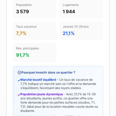
Population
Logements
3 579
1 944
Taux vacance
Jeunes 15-29 ans
7,7%
21,1%
Rés. principales
91,7%
Pourquoi investir dans ce quartier ?
Marché locatif équilibré
- Un taux de vacance de
✓
7,7%
indique un marché sain où l'offre et la demande
s'équilibrent, favorisant des loyers stables.
Population jeune dynamique
- Avec
21,1%
de 15-29
✓
ans (étudiants, jeunes actifs), ce quartier offre une
forte demande pour les petites surfaces (studios, T1,
T2). Idéal pour de la location meublée courte durée ou
étudiante.