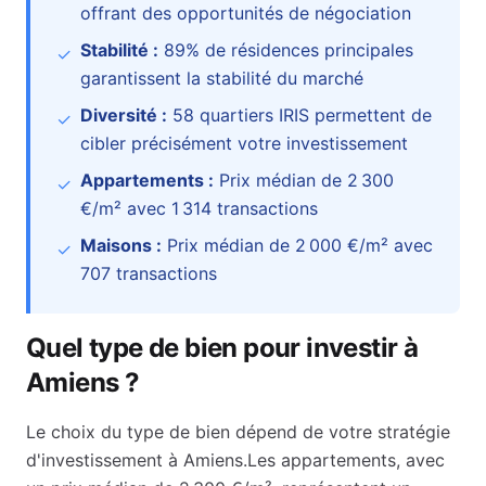
offrant des opportunités de négociation
Stabilité :
89
% de résidences principales
✓
garantissent la stabilité du marché
Diversité :
58
quartiers IRIS permettent de
✓
cibler précisément votre investissement
Appartements :
Prix médian de
2 300
✓
€
/m² avec
1 314
transactions
Maisons :
Prix médian de
2 000 €
/m² avec
✓
707
transactions
Quel type de bien pour investir à
Amiens
?
Le choix du type de bien dépend de votre stratégie
d'investissement à
Amiens
.
Les appartements, avec