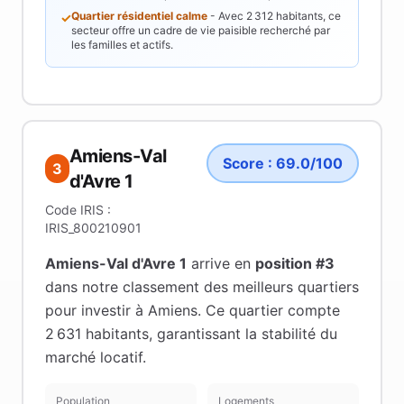
Quartier résidentiel calme
- Avec
2 312
habitants, ce
✓
secteur offre un cadre de vie paisible recherché par
les familles et actifs.
Amiens-Val
Score :
69.0
/100
3
d'Avre 1
Code IRIS :
IRIS_800210901
Amiens-Val d'Avre 1
arrive en
position #
3
dans notre classement des meilleurs quartiers
pour investir à
Amiens
.
Ce quartier compte
2 631 habitants
, garantissant la stabilité du
marché locatif
.
Population
Logements