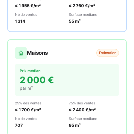
≤
1 955
€/m²
≤
2 760
€/m²
Nb de ventes
Surface médiane
1 314
55
m²
Maisons
Estimation
Prix médian
2 000
€
par m²
25% des ventes
75% des ventes
≤
1 700
€/m²
≤
2 400
€/m²
Nb de ventes
Surface médiane
707
95
m²