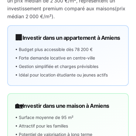
un prix médian de
2 300 €
/m², représentent
un
investissement premium comparé aux maisons
(prix
médian
2 000 €
/m²).
🏢
Investir dans un appartement à
Amiens
• Budget plus accessible dès
78 200 €
• Forte demande locative en centre-ville
• Gestion simplifiée et charges prévisibles
• Idéal pour location étudiante ou jeunes actifs
🏡
Investir dans une maison à
Amiens
• Surface moyenne de
95
m²
• Attractif pour les familles
• Potentiel de valorisation à long terme