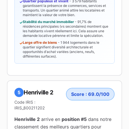
Quartier populeux et vivant
-
3 579
habitants
✓
garantissent la présence de commerces, services et
transports. Un quartier animé attire les locataires et
maintient la valeur de votre bien.
Stabilité du marché immobilier
-
91,7%
de
✓
résidences principales (vs secondaires) montrent que
les habitants vivent réellement ici. Cela assure une
demande locative pérenne et limite la spéculation.
Large offre de biens
-
1 944
logements dans le
✓
quartier signifient diversité architecturale et
opportunités d'achat variées (anciens, neufs,
différentes surfaces).
Henriville 2
5
Score :
69.0
/100
Code IRIS :
IRIS_800211202
Henriville 2
arrive en
position #
5
dans notre
classement des meilleurs quartiers pour