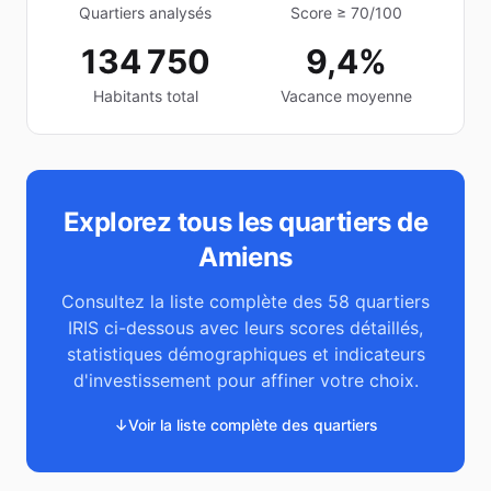
Quartiers analysés
Score ≥ 70/100
134 750
9,4%
Habitants total
Vacance moyenne
Explorez tous les quartiers de
Amiens
Consultez la liste complète des
58
quartiers
IRIS ci-dessous avec leurs scores détaillés,
statistiques démographiques et indicateurs
d'investissement pour affiner votre choix.
↓
Voir la liste complète des quartiers