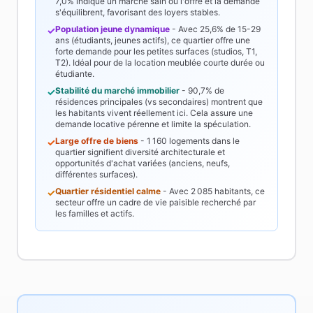
7,0%
indique un marché sain où l'offre et la demande
s'équilibrent, favorisant des loyers stables.
Population jeune dynamique
- Avec
25,6%
de 15-29
✓
ans (étudiants, jeunes actifs), ce quartier offre une
forte demande pour les petites surfaces (studios, T1,
T2). Idéal pour de la location meublée courte durée ou
étudiante.
Stabilité du marché immobilier
-
90,7%
de
✓
résidences principales (vs secondaires) montrent que
les habitants vivent réellement ici. Cela assure une
demande locative pérenne et limite la spéculation.
Large offre de biens
-
1 160
logements dans le
✓
quartier signifient diversité architecturale et
opportunités d'achat variées (anciens, neufs,
différentes surfaces).
Quartier résidentiel calme
- Avec
2 085
habitants, ce
✓
secteur offre un cadre de vie paisible recherché par
les familles et actifs.