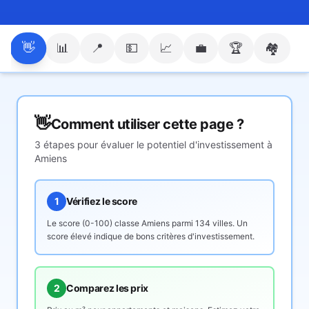
👋
📊
📍
💵
📈
💼
🏆
🏘️
👋
Comment utiliser cette page ?
3 étapes pour évaluer le potentiel d'investissement à
Amiens
1
Vérifiez le score
Le score (0-100) classe
Amiens
parmi 134 villes. Un
score élevé indique de bons critères d'investissement.
2
Comparez les prix