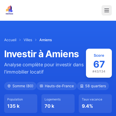
Accueil
Villes
Amiens
Investir à
Amiens
Score
67
Analyse complète pour investir dans
l'immobilier locatif
#
43
/134
Somme
(
80
)
Hauts-de-France
58
quartiers
Population
Logements
Taux vacance
135 k
70 k
9.4
%