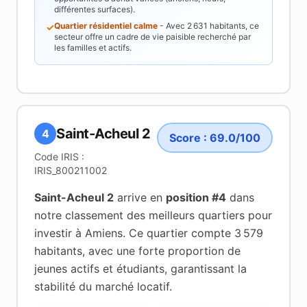
différentes surfaces).
Quartier résidentiel calme
- Avec
2 631
habitants, ce
✓
secteur offre un cadre de vie paisible recherché par
les familles et actifs.
Saint-Acheul 2
4
Score :
69.0
/100
Code IRIS :
IRIS_800211002
Saint-Acheul 2
arrive en
position #
4
dans
notre classement des meilleurs quartiers pour
investir à
Amiens
.
Ce quartier compte 3 579
habitants
, avec une forte proportion de
jeunes actifs et étudiants
, garantissant la
stabilité du marché locatif
.