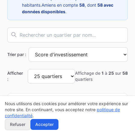
habitants.
Amiens
en compte
58
, dont
58
avec
données disponibles
.
Trier par :
Afficher
Affichage de
1
à
25
sur
58
:
quartiers
Nous utilisons des cookies pour améliorer votre expérience sur
Top 10 des quartiers à
Amiens
notre site. En continuant, vous acceptez notre
politique de
Classement basé sur le score d'investissement
confidentialité
.
calculé à partir des données INSEE
Refuser
Accepter