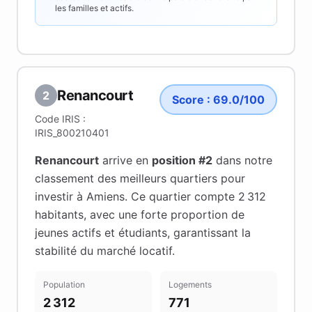
les familles et actifs.
Renancourt
2
Score :
69.0
/100
Code IRIS :
IRIS_800210401
Renancourt
arrive en
position #
2
dans notre
classement des meilleurs quartiers pour
investir à
Amiens
.
Ce quartier compte 2 312
habitants
, avec une forte proportion de
jeunes actifs et étudiants
, garantissant la
stabilité du marché locatif
.
Population
Logements
2 312
771