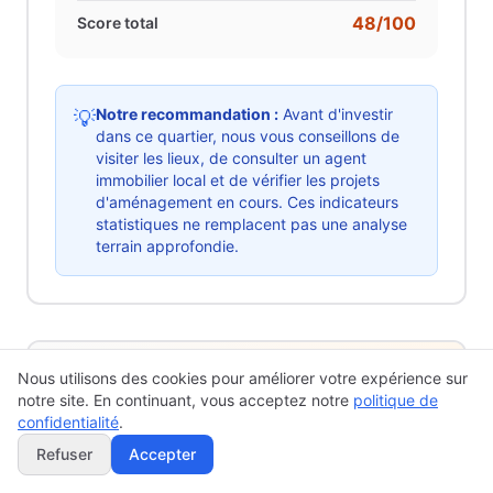
48
/100
Score total
Notre recommandation :
Avant d'investir
💡
dans ce quartier, nous vous conseillons de
visiter les lieux, de consulter un agent
immobilier local et de vérifier les projets
d'aménagement en cours. Ces indicateurs
statistiques ne remplacent pas une analyse
terrain approfondie.
Nous utilisons des cookies pour améliorer votre expérience sur
Z.A. Bouché Thomas
50
/100
6
notre site. En continuant, vous acceptez notre
politique de
IRIS
IRIS_490071109
confidentialité
.
Refuser
Accepter