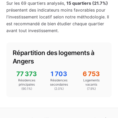
Sur les
69
quartiers analysés,
15
quartiers (
21.7
%)
présentent des indicateurs moins favorables pour
l'investissement locatif selon notre méthodologie.
Il
est recommandé de bien étudier chaque quartier
avant tout investissement.
Répartition des logements à
Angers
77 373
1 703
6 753
Résidences
Résidences
Logements
principales
secondaires
vacants
(
90.1
%)
(
2.0
%)
(
7.9%
)