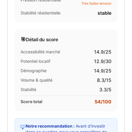
Très faible tension
stable
Stabilité résidentielle
🎯
Détail du score
14.9
/25
Accessibilité marché
12.9
/30
Potentiel locatif
14.9
/25
Démographie
8.3
/15
Volume & qualité
3.3
/5
Stabilité
54
/100
Score total
Notre recommandation :
Avant d'investir
💡
dans ce quartier, nous vous conseillons de