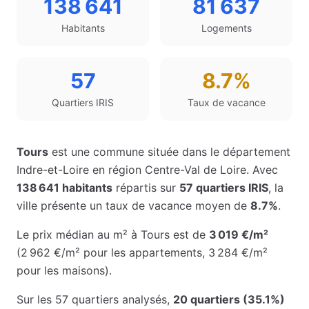
138 641
81 637
Habitants
Logements
57
8.7%
Quartiers IRIS
Taux de vacance
Tours
est une commune située dans le département
Indre-et-Loire
en région
Centre-Val de Loire
. Avec
138 641
habitants
répartis sur
57
quartiers IRIS
, la
ville présente un taux de vacance moyen de
8.7%
.
Le prix médian au m² à
Tours
est de
3 019 €
/m²
(
2 962 €
/m² pour les appartements
,
3 284 €
/m²
pour les maisons
)
.
Sur les
57
quartiers analysés,
20
quartiers (
35.1
%)