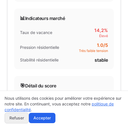
📊
Indicateurs marché
14,2%
Taux de vacance
Élevé
1.0
/5
Pression résidentielle
Très faible tension
stable
Stabilité résidentielle
🎯
Détail du score
22.3
/25
Accessibilité marché
Nous utilisons des cookies pour améliorer votre expérience sur
notre site. En continuant, vous acceptez notre
politique de
13.2
/30
Potentiel locatif
confidentialité
.
17.9
/25
Démographie
Refuser
Accepter
12.5
/15
Volume & qualité