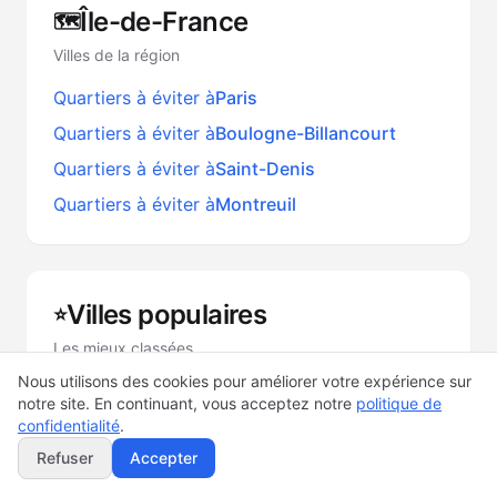
Île-de-France
🗺️
Villes de la région
Quartiers à éviter à
Paris
Quartiers à éviter à
Boulogne-Billancourt
Quartiers à éviter à
Saint-Denis
Quartiers à éviter à
Montreuil
Villes populaires
⭐
Les mieux classées
Nous utilisons des cookies pour améliorer votre expérience sur
Quartiers à éviter à
Saint-Étienne
notre site. En continuant, vous acceptez notre
politique de
Quartiers à éviter à
Dijon
confidentialité
.
Refuser
Accepter
Quartiers à éviter à
Reims