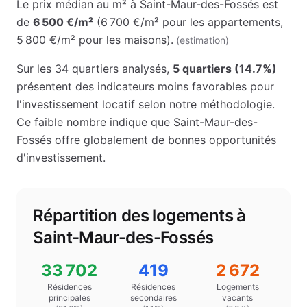
Le prix médian au m² à
Saint-Maur-des-Fossés
est
de
6 500 €
/m²
(
6 700 €
/m² pour les appartements
,
5 800 €
/m² pour les maisons
)
.
(estimation)
Sur les
34
quartiers analysés,
5
quartiers (
14.7
%)
présentent des indicateurs moins favorables pour
l'investissement locatif selon notre méthodologie.
Ce faible nombre indique que
Saint-Maur-des-
Fossés
offre globalement de bonnes opportunités
d'investissement.
Répartition des logements à
Saint-Maur-des-Fossés
33 702
419
2 672
Résidences
Résidences
Logements
principales
secondaires
vacants