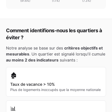
(
91.6
%)
(
1.1
%)
(
7.3%
)
Comment identifions-nous les quartiers à
éviter ?
Notre analyse se base sur des
critères objectifs et
mesurables
. Un quartier est signalé lorsqu'il cumule
au moins 2 des indicateurs
suivants :
🏚️
Taux de vacance > 10%
Plus de logements inoccupés que la moyenne nationale
📊