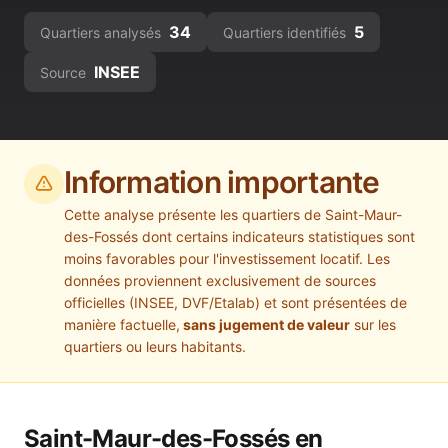
34
5
Quartiers analysés
Quartiers identifiés
INSEE
Source
Information importante
Cette analyse présente les quartiers de
Saint-Maur-
des-Fossés
dont certains indicateurs statistiques sont
moins favorables pour l'investissement locatif. Les
données proviennent exclusivement de sources
officielles (INSEE, DVF/Etalab) et sont présentées de
manière factuelle,
sans jugement de valeur
sur les
quartiers ou leurs habitants.
Saint-Maur-des-Fossés
en