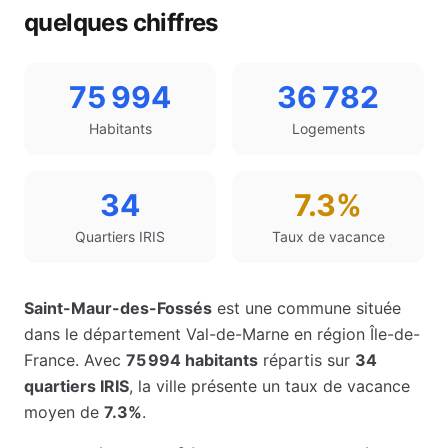
quelques chiffres
75 994
36 782
Habitants
Logements
34
7.3%
Quartiers IRIS
Taux de vacance
Saint-Maur-des-Fossés
est une commune située
dans le département
Val-de-Marne
en région
Île-de-
France
. Avec
75 994
habitants
répartis sur
34
quartiers IRIS
, la ville présente un taux de vacance
moyen de
7.3%
.