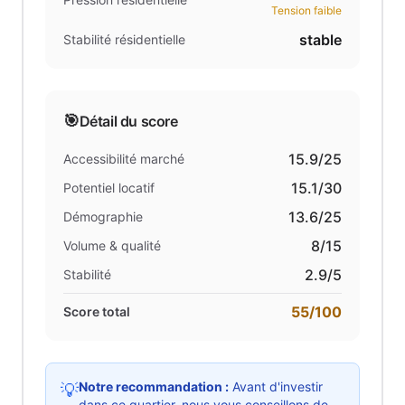
Tension faible
stable
Stabilité résidentielle
🎯
Détail du score
15.9
/25
Accessibilité marché
15.1
/30
Potentiel locatif
13.6
/25
Démographie
8
/15
Volume & qualité
2.9
/5
Stabilité
55
/100
Score total
Notre recommandation :
Avant d'investir
💡
dans ce quartier, nous vous conseillons de