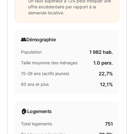
Un taux supérieur à 12% peut indiquer une
offre excédentaire par rapport à la
demande locative.
👥
Démographie
1 982
hab.
Population
1.0
pers.
Taille moyenne des ménages
22,7%
15-29 ans (actifs jeunes)
12,1%
60 ans et plus
🏠
Logements
751
Total logements