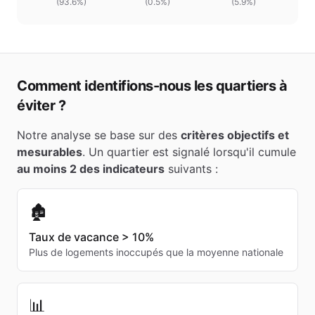
(
93.6
%)
(
0.5
%)
(
5.9%
)
Comment identifions-nous les quartiers à
éviter ?
Notre analyse se base sur des
critères objectifs et
mesurables
. Un quartier est signalé lorsqu'il cumule
au moins 2 des indicateurs
suivants :
🏚️
Taux de vacance > 10%
Plus de logements inoccupés que la moyenne nationale
📊