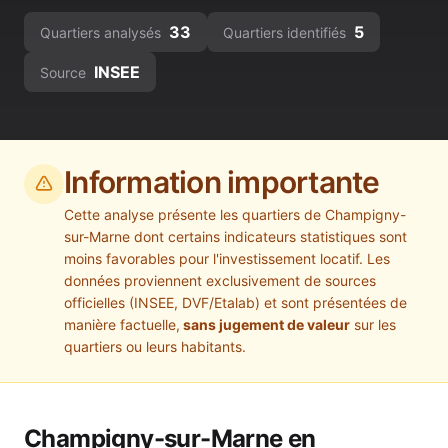
33
5
Quartiers analysés
Quartiers identifiés
INSEE
Source
Information importante
Cette analyse présente les quartiers de
Champigny-
sur-Marne
dont certains indicateurs statistiques sont
moins favorables pour l'investissement locatif. Les
données proviennent exclusivement de sources
officielles (INSEE, DVF/Etalab) et sont présentées de
manière factuelle,
sans jugement de valeur
sur les
quartiers ou leurs habitants.
Champigny-sur-Marne
en