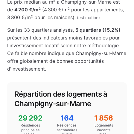
Le prix médian au m² à
Champigny-sur-Marne
est
de
4 200 €
/m²
(
4 300 €
/m² pour les appartements
,
3 800 €
/m² pour les maisons
)
.
(estimation)
Sur les
33
quartiers analysés,
5
quartiers (
15.2
%)
présentent des indicateurs moins favorables pour
l'investissement locatif selon notre méthodologie.
Ce faible nombre indique que
Champigny-sur-Marne
offre globalement de bonnes opportunités
d'investissement.
Répartition des logements à
Champigny-sur-Marne
29 292
164
1 856
Résidences
Résidences
Logements
principales
secondaires
vacants