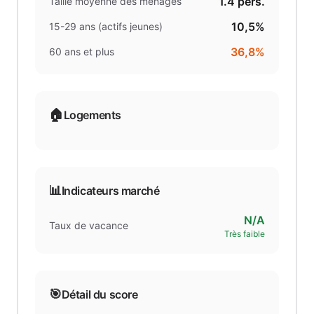
1.4
pers.
Taille moyenne des ménages
10,5%
15-29 ans (actifs jeunes)
36,8%
60 ans et plus
🏠
Logements
📊
Indicateurs marché
N/A
Taux de vacance
Très faible
🎯
Détail du score