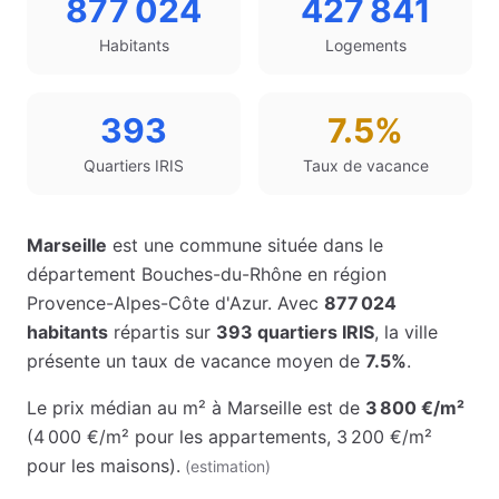
877 024
427 841
Habitants
Logements
393
7.5%
Quartiers IRIS
Taux de vacance
Marseille
est une commune située dans le
département
Bouches-du-Rhône
en région
Provence-Alpes-Côte d'Azur
. Avec
877 024
habitants
répartis sur
393
quartiers IRIS
, la ville
présente un taux de vacance moyen de
7.5%
.
Le prix médian au m² à
Marseille
est de
3 800 €
/m²
(
4 000 €
/m² pour les appartements
,
3 200 €
/m²
pour les maisons
)
.
(estimation)