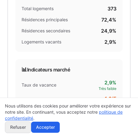
373
Total logements
72,4%
Résidences principales
24,9%
Résidences secondaires
2,9%
Logements vacants
📊
Indicateurs marché
2,9%
Taux de vacance
Très faible
1.6
/5
Pression résidentielle
Très faible tension
Nous utilisons des cookies pour améliorer votre expérience sur
notre site. En continuant, vous acceptez notre
politique de
forte demande
Stabilité résidentielle
confidentialité
.
Refuser
Accepter