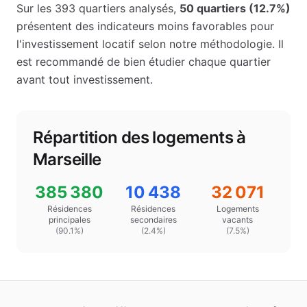
Sur les
393
quartiers analysés,
50
quartiers (
12.7
%)
présentent des indicateurs moins favorables pour
l'investissement locatif selon notre méthodologie.
Il
est recommandé de bien étudier chaque quartier
avant tout investissement.
Répartition des logements à
Marseille
385 380
10 438
32 071
Résidences
Résidences
Logements
principales
secondaires
vacants
(
90.1
%)
(
2.4
%)
(
7.5%
)