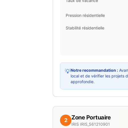
Taux de vacance
Pression résidentielle
Stabilité résidentielle
Notre recommandation :
Avant
💡
local et de vérifier les proje
approfondie.
Zone Portuaire
2
IRIS
IRIS_561210901