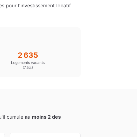
s pour l'investissement locatif
2 635
Logements vacants
(
7.5%
)
qu'il cumule
au moins 2 des