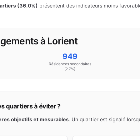
rtiers (
36.0
%)
présentent des indicateurs moins favorable
logements à
Lorient
949
Résidences secondaires
(
2.7
%)
 quartiers à éviter ?
tères objectifs et mesurables
. Un quartier est signalé lors