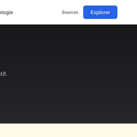
logie
Explorer
Sources
if.