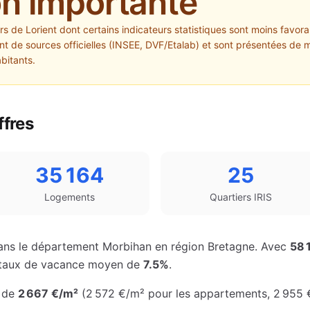
on importante
ers de
Lorient
dont certains indicateurs statistiques sont moins favorab
 de sources officielles (INSEE, DVF/Etalab) et sont présentées de m
abitants.
ffres
35 164
25
Logements
Quartiers IRIS
ans le département
Morbihan
en région
Bretagne
. Avec
58 
un taux de vacance moyen de
7.5%
.
 de
2 667 €
/m²
(
2 572 €
/m² pour les appartements
,
2 955 