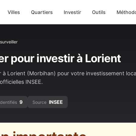
Villes
Quartiers
Investir
Outils
Méthodo
surveiller
er pour investir à
Lorient
r à
Lorient
(
Morbihan
) pour votre investissement locat
fficielles INSEE.
9
INSEE
identifiés
Source