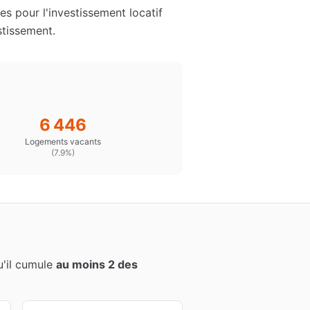
s pour l'investissement locatif
stissement.
6 446
Logements vacants
(
7.9%
)
qu'il cumule
au moins 2 des