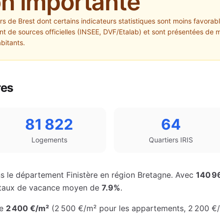
on importante
ers de
Brest
dont certains indicateurs statistiques sont moins favorable
 de sources officielles (INSEE, DVF/Etalab) et sont présentées de m
abitants.
res
81 822
64
Logements
Quartiers IRIS
s le département
Finistère
en région
Bretagne
. Avec
140 9
un taux de vacance moyen de
7.9%
.
de
2 400 €
/m²
(
2 500 €
/m² pour les appartements
,
2 200 €