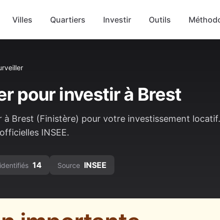
Villes
Quartiers
Investir
Outils
Méthodo
rveiller
er pour investir à
Brest
r à
Brest
(
Finistère
) pour votre investissement locatif
fficielles INSEE.
14
INSEE
identifiés
Source