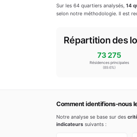
Sur les
64
quartiers analysés,
14
qu
selon notre méthodologie.
Il est r
Répartition des 
73 275
Résidences principales
(
89.6
%)
Comment identifions-nous les
Notre analyse se base sur des
cri
indicateurs
suivants :