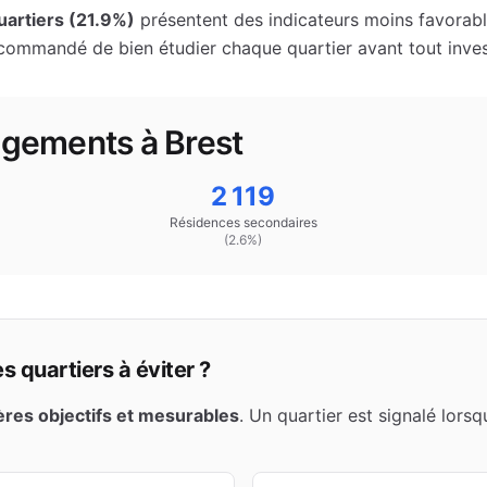
artiers (
21.9
%)
présentent des indicateurs moins favorable
ecommandé de bien étudier chaque quartier avant tout inve
logements à
Brest
2 119
Résidences secondaires
(
2.6
%)
 quartiers à éviter ?
tères objectifs et mesurables
. Un quartier est signalé lors