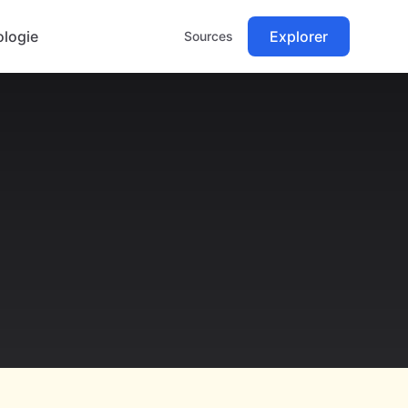
logie
Explorer
Sources
.