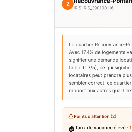
Recouvrance-Pontan
2
IRIS
IRIS_290190116
Le quartier Recouvrance-Pon
Avec 17.4% de logements vaca
signifier une demande locati
faible (1.3/5), ce qui signi
locataires peut prendre plu
sembler correct, ce quartier
rapport aux autres quartiers
Points d'attention (
2
)
Taux de vacance élevé
:
1
🏚️