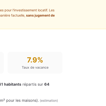
s pour l'investissement locatif. Les
anière factuelle,
sans jugement de
7.9%
Taux de vacance
61
habitants
répartis sur
64
/m² pour les maisons
)
.
(estimation)