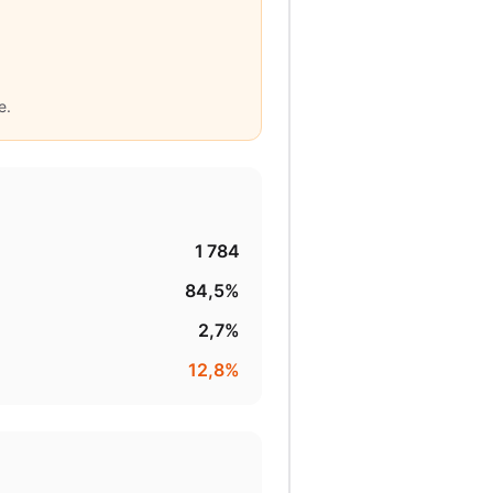
e.
1 784
84,5%
2,7%
12,8%