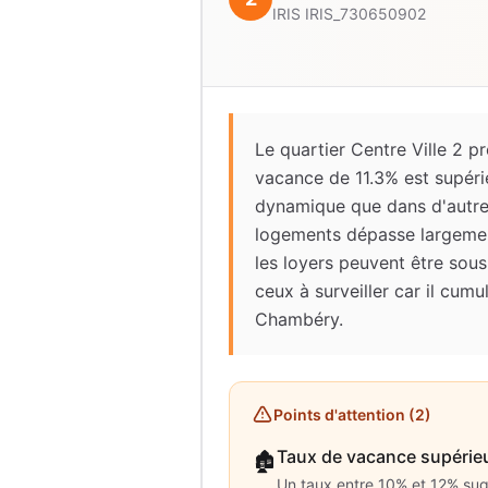
IRIS
IRIS_730650902
Le quartier Centre Ville 2 
vacance de 11.3% est supéri
dynamique que dans d'autres q
logements dépasse largemen
les loyers peuvent être sous
ceux à surveiller car il cum
Chambéry.
Points d'attention (
2
)
Taux de vacance supérie
🏚️
Un taux entre 10% et 12% sug