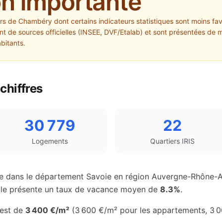
on importante
ers de
Chambéry
dont certains indicateurs statistiques sont moins fav
 de sources officielles (INSEE, DVF/Etalab) et sont présentées de m
abitants.
chiffres
30 779
22
Logements
Quartiers IRIS
e dans le département
Savoie
en région
Auvergne-Rhône-A
ville présente un taux de vacance moyen de
8.3%
.
est de
3 400 €
/m²
(
3 600 €
/m² pour les appartements
,
3 