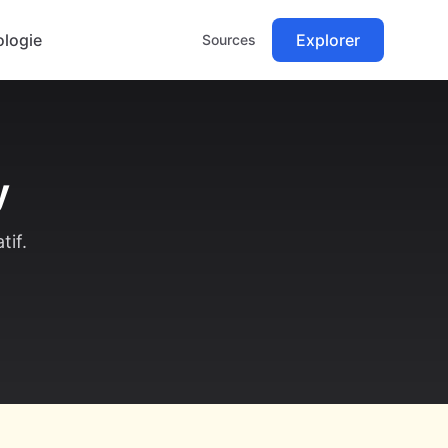
logie
Explorer
Sources
y
tif.