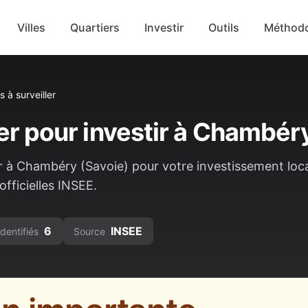
Villes
Quartiers
Investir
Outils
Méthodo
s à surveiller
er pour investir à
Chambér
r à
Chambéry
(
Savoie
) pour votre investissement loca
fficielles INSEE.
6
INSEE
identifiés
Source