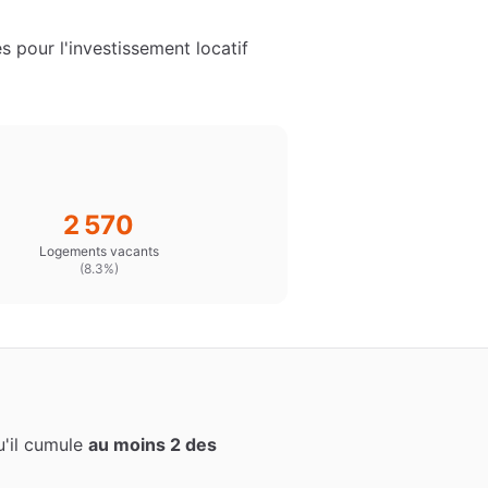
 pour l'investissement locatif
2 570
Logements vacants
(
8.3%
)
qu'il cumule
au moins 2 des