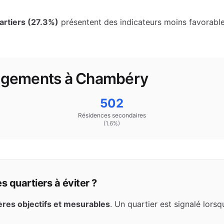
rtiers (
27.3
%)
présentent des indicateurs moins favorables
logements à
Chambéry
502
Résidences secondaires
(
1.6
%)
 quartiers à éviter ?
tères objectifs et mesurables
. Un quartier est signalé lors