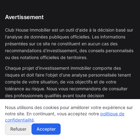
Avertissement
Club House Immobilier est un outil d'aide à la décision basé sur
l'analyse de données publiques officielles. Les informations
présentées sur ce site ne constituent en aucun cas des
recommandations d'investissement, des conseils personnalisés
ou des notations officielles de territoires.
Chaque projet d'investissement immobilier comporte des
risques et doit faire l'objet d'une analyse personnalisée tenant
compte de votre situation, de vos objectifs et de votre
tolérance au risque. Nous vous recommandons de consulter
des professionnels qualifiés avant toute décision
d'investissement.
Nous utilisons des cookies pour améliorer votre expérience sur
Les données présentées proviennent de sources officielles
notre site. En continuant, vous acceptez notre
politique de
(INSEE, DVF/Etalab) et sont traitées de manière neutre et
confidentialité
.
transparente. Elles constituent un support d'analyse parmi
Refuser
Accepter
d'autres éléments à prendre en considération dans votre