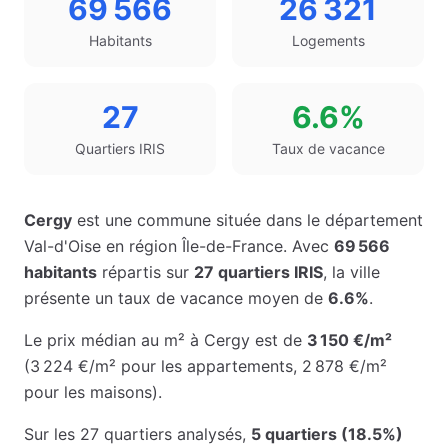
69 566
26 321
Habitants
Logements
27
6.6%
Quartiers IRIS
Taux de vacance
Cergy
est une commune située dans le département
Val-d'Oise
en région
Île-de-France
. Avec
69 566
habitants
répartis sur
27
quartiers IRIS
, la ville
présente un taux de vacance moyen de
6.6%
.
Le prix médian au m² à
Cergy
est de
3 150 €
/m²
(
3 224 €
/m² pour les appartements
,
2 878 €
/m²
pour les maisons
)
.
Sur les
27
quartiers analysés,
5
quartiers (
18.5
%)