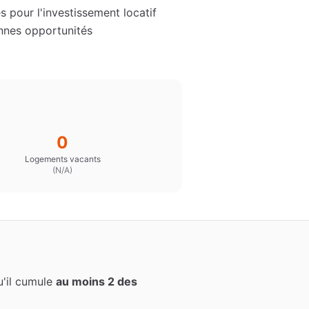
 pour l'investissement locatif
nnes opportunités
0
Logements vacants
(
N/A
)
qu'il cumule
au moins 2 des