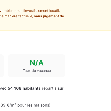
orables pour l'investissement locatif.
de manière factuelle,
sans jugement de
N/A
Taux de vacance
Avec
54 468
habitants
répartis sur
439 €
/m² pour les maisons
)
.