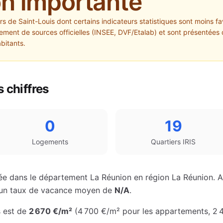
on importante
ers de
Saint-Louis
dont certains indicateurs statistiques sont moins fav
ment de sources officielles (INSEE, DVF/Etalab) et sont présentées 
abitants.
 chiffres
0
19
Logements
Quartiers IRIS
ée dans le département
La Réunion
en région
La Réunion
. 
te un taux de vacance moyen de
N/A
.
s
est de
2 670 €
/m²
(
4 700 €
/m² pour les appartements
,
2 