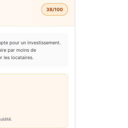
38
/100
mpte pour un investissement.
uire par moins de
 les locataires.
uidité.