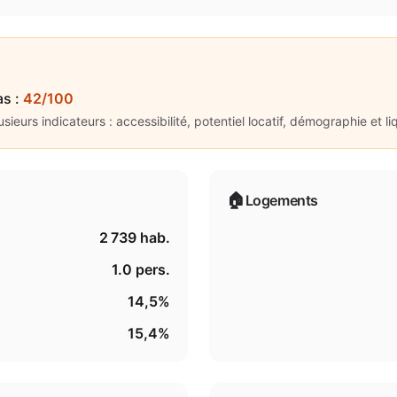
as
:
42/100
ieurs indicateurs : accessibilité, potentiel locatif, démographie et liq
🏠
Logements
2 739
hab.
1.0
pers.
14,5%
15,4%