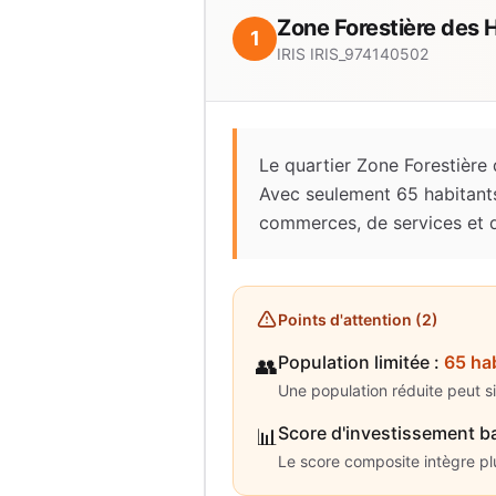
Zone Forestière des 
1
IRIS
IRIS_974140502
Le quartier Zone Forestière
Avec seulement 65 habitants
commerces, de services et de
Points d'attention (
2
)
Population limitée
:
65 ha
👥
Une population réduite peut s
Score d'investissement b
📊
Le score composite intègre plus