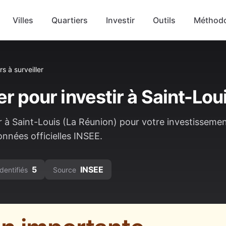
Villes
Quartiers
Investir
Outils
Méthodo
rs à surveiller
er pour investir à
Saint-Lou
r à
Saint-Louis
(
La Réunion
) pour votre investisseme
onnées officielles INSEE.
5
INSEE
dentifiés
Source