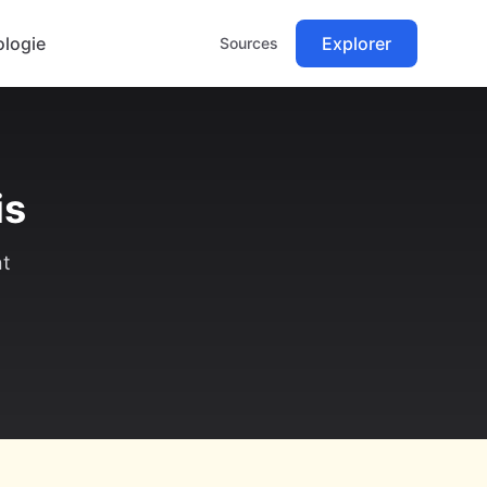
logie
Explorer
Sources
is
nt