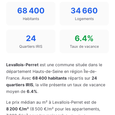
68 400
34 660
Habitants
Logements
24
6.4%
Quartiers IRIS
Taux de vacance
Levallois-Perret
est une commune située dans le
département
Hauts-de-Seine
en région
Île-de-
France
. Avec
68 400
habitants
répartis sur
24
quartiers IRIS
, la ville présente un taux de vacance
moyen de
6.4%
.
Le prix médian au m² à
Levallois-Perret
est de
8 200 €
/m²
(
8 500 €
/m² pour les appartements
,