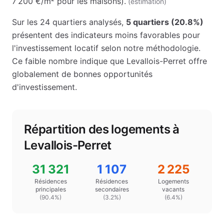
7 200 €
/m² pour les maisons
)
.
(estimation)
Sur les
24
quartiers analysés,
5
quartiers (
20.8
%)
présentent des indicateurs moins favorables pour
l'investissement locatif selon notre méthodologie.
Ce faible nombre indique que
Levallois-Perret
offre
globalement de bonnes opportunités
d'investissement.
Répartition des logements à
Levallois-Perret
31 321
1 107
2 225
Résidences
Résidences
Logements
principales
secondaires
vacants
(
90.4
%)
(
3.2
%)
(
6.4%
)